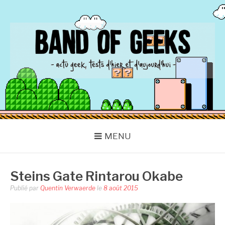
Aller
au
contenu
BAND OF GEEKS
Actu Geek d'hier et d'aujourd'hui
MENU
Steins Gate Rintarou Okabe
Publié par
Quentin Verwaerde
le
8 août 2015