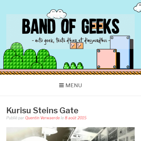
Aller
au
contenu
BAND OF GEEKS
Actu Geek d'hier et d'aujourd'hui
MENU
Kurisu Steins Gate
Publié par
Quentin Verwaerde
le
8 août 2015