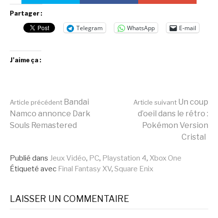
Partager :
Telegram
WhatsApp
E-mail
J’aime ça :
Lire
Bandai
Un coup
Article précédent
Article suivant
Namco annonce Dark
d’oeil dans le rétro :
Souls Remastered
Pokémon Version
la
Cristal
Publié dans
Jeux Vidéo
,
PC
,
Playstation 4
,
Xbox One
suite
Étiqueté avec
Final Fantasy XV
,
Square Enix
LAISSER UN COMMENTAIRE