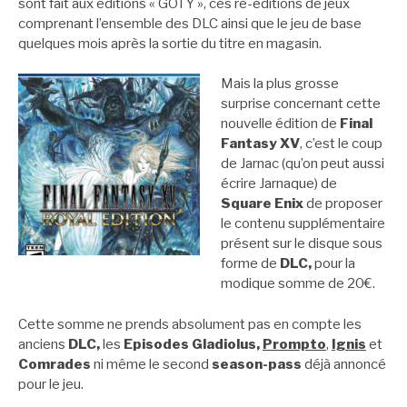
sont fait aux éditions « GOTY », ces ré-éditions de jeux
comprenant l’ensemble des DLC ainsi que le jeu de base
quelques mois après la sortie du titre en magasin.
Mais la plus grosse
surprise concernant cette
nouvelle édition de
Final
Fantasy XV
, c’est le coup
de Jarnac (qu’on peut aussi
écrire Jarnaque) de
Square Enix
de proposer
le contenu supplémentaire
présent sur le disque sous
forme de
DLC,
pour la
modique somme de 20€.
Cette somme ne prends absolument pas en compte les
anciens
DLC,
les
Episodes Gladiolus,
Prompto
,
Ignis
et
Comrades
ni même le second
season-pass
déjà annoncé
pour le jeu.