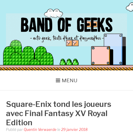
Aller
au
contenu
BAND OF GEEKS
Actu Geek d'hier et d'aujourd'hui
MENU
Square-Enix tond les joueurs
avec Final Fantasy XV Royal
Edition
Publié par
Quentin Verwaerde
le
29 janvier 2018