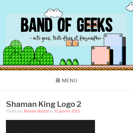
Aller
au
contenu
BAND OF GEEKS
Actu Geek d'hier et d'aujourd'hui
MENU
Shaman King Logo 2
Publié par
Romain Boutté
le
31 janvier 2015