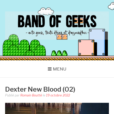
Aller
au
contenu
BAND OF GEEKS
Actu Geek d'hier et d'aujourd'hui
MENU
Dexter New Blood (02)
Publié par
Romain Boutté
le
19 octobre 2022