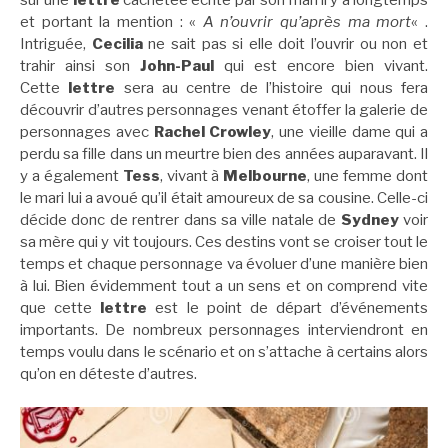
et portant la mention : «
A n’ouvrir qu’après ma mort
« .
Intriguée,
Cecilia
ne sait pas si elle doit l’ouvrir ou non et
trahir ainsi son
John-Paul
qui est encore bien vivant.
Cette
lettre
sera au centre de l’histoire qui nous fera
découvrir d’autres personnages venant étoffer la galerie de
personnages avec
Rachel Crowley
, une vieille dame qui a
perdu sa fille dans un meurtre bien des années auparavant. Il
y a également
Tess
, vivant à
Melbourne
, une femme dont
le mari lui a avoué qu’il était amoureux de sa cousine. Celle-ci
décide donc de rentrer dans sa ville natale de
Sydney
voir
sa mère qui y vit toujours. Ces destins vont se croiser tout le
temps et chaque personnage va évoluer d’une manière bien
à lui. Bien évidemment tout a un sens et on comprend vite
que cette
lettre
est le point de départ d’événements
importants. De nombreux personnages interviendront en
temps voulu dans le scénario et on s’attache à certains alors
qu’on en déteste d’autres.