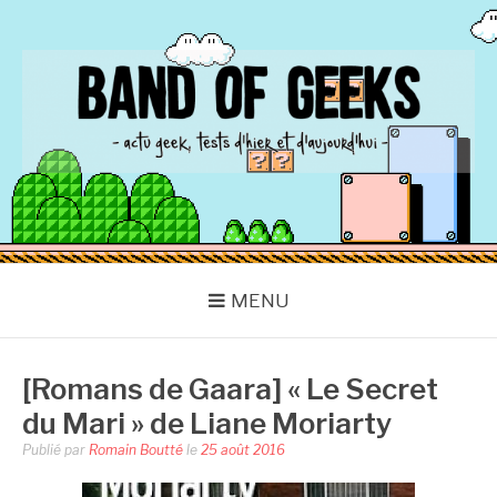
Aller
au
contenu
BAND OF GEEKS
Actu Geek d'hier et d'aujourd'hui
MENU
[Romans de Gaara] « Le Secret
du Mari » de Liane Moriarty
Publié par
Romain Boutté
le
25 août 2016