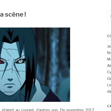
a scène !
Re
po
:
C
Ja
No
Ma
Ak
Cy
Ge
Le
d
C
us étaient au courant, d’autres non. Fin novembre 2017