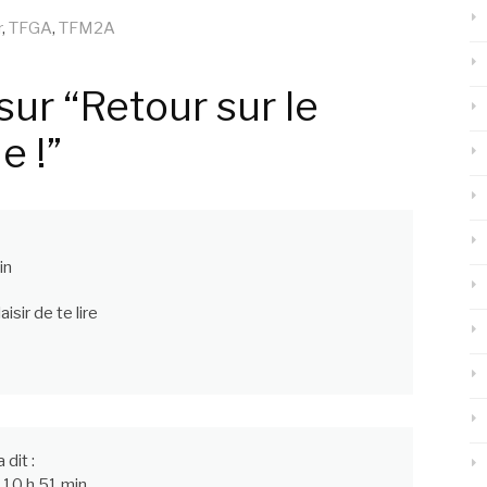
r
,
TFGA
,
TFM2A
ur “Retour sur le
e !”
in
isir de te lire
a dit :
 10 h 51 min