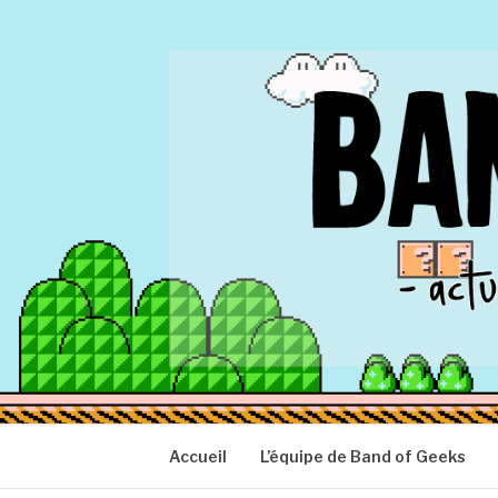
Aller
au
contenu
BAND OF GEEK
Actu Geek d'hier et d'aujourd'hui
Accueil
L’équipe de Band of Geeks