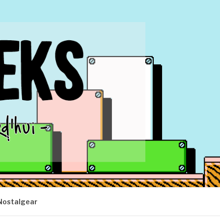
Nostalgear