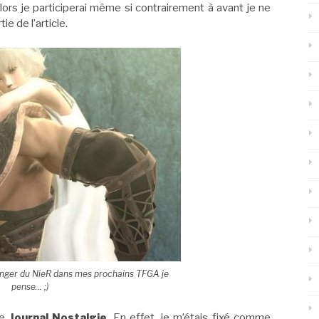
lors je participerai même si contrairement à avant je ne
ie de l’article.
anger du NieR dans mes prochains TFGA je
pense… ;)
le
Journal Nostalgie
. En effet, je m’étais fixé comme