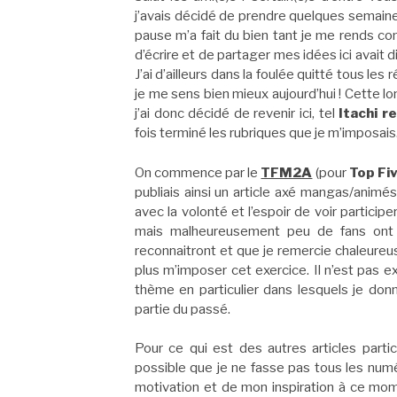
j’avais décidé de prendre quelques semaine
pause m’a fait du bien tant je me rends co
d’écrire et de partager mes idées ici avait 
J’ai d’ailleurs dans la foulée quitté tous les
je me sens bien mieux aujourd’hui ! Cette lon
j’ai donc décidé de revenir ici, tel
Itachi r
fois terminé les rubriques que je m’imposais
On commence par le
TFM2A
(pour
Top Fi
publiais ainsi un article axé mangas/animé
avec la volonté et l’espoir de voir partici
mais malheureusement peu de fans ont 
reconnaitront et que je remercie chaleureus
plus m’imposer cet exercice. Il n’est pas e
thème en particulier dans lesquels je do
partie du passé.
Pour ce qui est des autres articles parti
possible que je ne fasse pas tous les num
motivation et de mon inspiration à ce mome