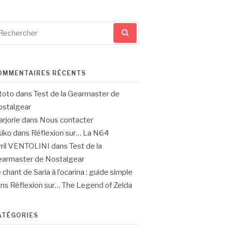
cherche
ur
OMMENTAIRES RÉCENTS
toto
dans
Test de la Gearmaster de
stalgear
rjorie
dans
Nous contacter
iko
dans
Réflexion sur… La N64
ril VENTOLINI
dans
Test de la
armaster de Nostalgear
 chant de Saria à l’ocarina : guide simple
ans
Réflexion sur… The Legend of Zelda
ATÉGORIES