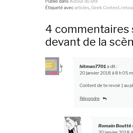
la
Publié dans
Autour du site
Étiqueté avec
articles
,
Geek Contest
,
retou
suite
4 commentaires s
devant de la scèn
hitman7701
a dit :
20 janvier 2018 à 8 h 05 m
Content de te revoir ;) au pla
Répondre
Romain Boutté
20 janvier 2018 à