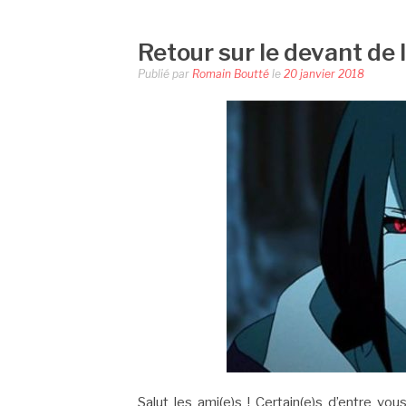
Retour sur le devant de l
Publié par
Romain Boutté
le
20 janvier 2018
Salut les ami(e)s ! Certain(e)s d’entre vo