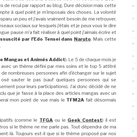
s de recul par rapport au blog. Dure décision mais cette
mpte à quel point je m’imposais des choses. La volonté
disparu un peu et j’avais vraiment besoin de me retrouver.
 réseaux sociaux sur lesquels j’étais et je peux vous le dire
gue pause m’a fait réaliser à quel point j’aimais écrire et
essuscité par l’Edo Tensei dans
Naruto
. Mais cette
.
ve Mangas
et
Animés Addict
). Le 5 de chaque mois je
s avec un thème défini par mes soins et le top 5 attitré
per de nombreuses personnes afin d’échanger sur le sujet
osé sauter le pas (sauf quelques personnes qui se
ement pour leurs participations). J’ai donc décidé de ne
xclu que je fasse à la place des articles mangas avec un
nnerai mon point de vue mais le
TFM2A
fait désormais
cipatifs (comme le
TFGA
ou le
Geek Contest
) il est
éros si le thème ne me parle pas. Tout dépendra de ma
nt-là. Toujours est-il que si le thème proposé par nos