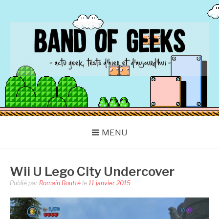
Aller
au
contenu
BAND OF GEEKS
Actu Geek d'hier et d'aujourd'hui
MENU
Wii U Lego City Undercover
Publié par
Romain Boutté
le
11 janvier 2015