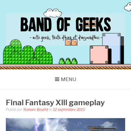
Aller
au
contenu
BAND OF GEEKS
Actu Geek d'hier et d'aujourd'hui
MENU
Final Fantasy XIII gameplay
Publié par
Romain Boutté
le
12 septembre 2015