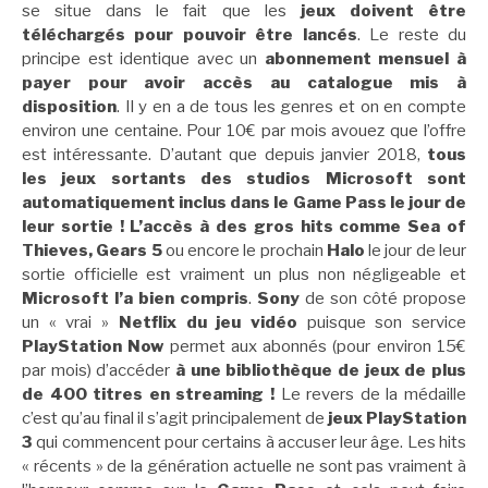
se situe dans le fait que les
jeux doivent être
téléchargés pour pouvoir être lancés
. Le reste du
principe est identique avec un
abonnement mensuel à
payer pour avoir accès au catalogue mis à
disposition
. Il y en a de tous les genres et on en compte
environ une centaine. Pour 10€ par mois avouez que l’offre
est intéressante. D’autant que depuis janvier 2018,
tous
les jeux sortants des studios Microsoft sont
automatiquement inclus dans le Game Pass le jour de
leur sortie ! L’accès à des gros hits comme Sea of
Thieves, Gears 5
ou encore le prochain
Halo
le jour de leur
sortie officielle est vraiment un plus non négligeable et
Microsoft l’a bien compris
.
Sony
de son côté propose
un « vrai »
Netflix du jeu vidéo
puisque son service
PlayStation Now
permet aux abonnés (pour environ 15€
par mois) d’accéder
à une bibliothèque de jeux de plus
de 400 titres en streaming !
Le revers de la médaille
c’est qu’au final il s’agit principalement de
jeux PlayStation
3
qui commencent pour certains à accuser leur âge. Les hits
« récents » de la génération actuelle ne sont pas vraiment à