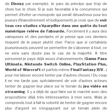
de
Disney
par exemple). Je pars du principe que trop de
choix tue le choix. Si je suis favorable à la concurrence qui
permet d’éviter un monopole qui serait désastreux pour les
joueurs (financièrement et ludiquement), je crois que de
voir
tous ces studios s’éparpiller dans une quête du
tout
numérique relève de l’absurde.
Forcément il y aura des
vainqueurs et des perdants et je pense que ces derniers
risquent de le payer plutôt cher. Parce que si certain(e)s
joueur(euse)s peuvent se permettre de s’abonner à tout, ce
ne sera sans doute pas le cas de la majorité. A titre
personnel je paye déjà assez d’abonnements (
Game Pass
Ultimate, Nintendo Switch Online, PlayStation Plus,
World of Warcraft
et parfois même
Final Fantasy XIV
…)
pour me laisser encore tenter par d’autres choses ! Du coup
il ne me tarde pas spécialement de voir d’autres acteurs
tenter de gagner leur place sur le terrain du
jeu vidéo en
streaming
. Il y a déjà de quoi faire sur le marché avec des
propositions déjà très intéressantes à mon sens. Mais je
comprends tout à fait la volonté de tenter de gagner encore
plus d’argent en s’engageant sur un terrain plein de