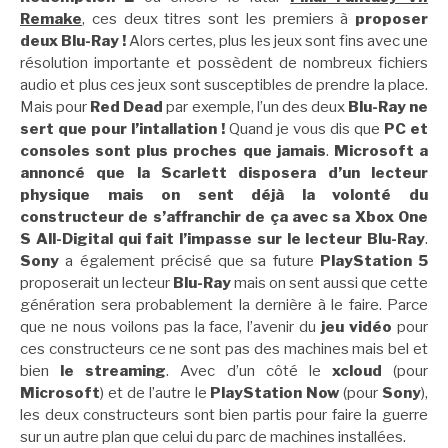
Remake
, ces deux titres sont les premiers à
proposer
deux Blu-Ray !
Alors certes, plus les jeux sont fins avec une
résolution importante et possèdent de nombreux fichiers
audio et plus ces jeux sont susceptibles de prendre la place.
Mais pour
Red Dead
par exemple, l’un des deux
Blu-Ray ne
sert que pour l’intallation !
Quand je vous dis que
PC et
consoles sont plus proches que jamais
.
Microsoft a
annoncé que la Scarlett disposera d’un lecteur
physique mais on sent déjà la volonté du
constructeur de s’affranchir de ça avec sa Xbox One
S All-Digital qui fait l’impasse sur le lecteur Blu-Ray
.
Sony
a également précisé que sa future
PlayStation 5
proposerait un lecteur
Blu-Ray
mais on sent aussi que cette
génération sera probablement la dernière à le faire. Parce
que ne nous voilons pas la face, l’avenir du
jeu vidéo
pour
ces constructeurs ce ne sont pas des machines mais bel et
bien
le streaming
. Avec d’un côté le
xcloud
(pour
Microsoft
) et de l’autre le
PlayStation Now
(pour
Sony
),
les deux constructeurs sont bien partis pour faire la guerre
sur un autre plan que celui du parc de machines installées.