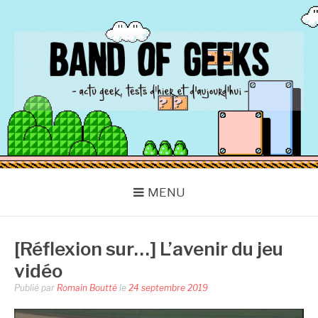
Aller
au
contenu
BAND OF GEEKS
Actu Geek d'hier et d'aujourd'hui
MENU
[Réflexion sur…] L’avenir du jeu
vidéo
Publié par
Romain Boutté
le
24 septembre 2019