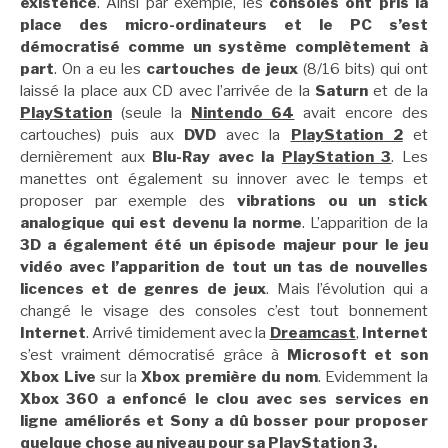
existence
. Ainsi par exemple, les
consoles ont pris la
place des micro-ordinateurs et le PC s’est
démocratisé comme un système complètement à
part
. On a eu les
cartouches de jeux
(8/16 bits) qui ont
laissé la place aux CD avec l’arrivée de la
Saturn
et de la
PlayStation
(seule la
Nintendo 64
avait encore des
cartouches) puis aux
DVD
avec la
PlayStation 2
et
dernièrement aux
Blu-Ray avec la
PlayStation 3
. Les
manettes ont également su innover avec le temps et
proposer par exemple des
vibrations ou un stick
analogique qui est devenu la norme
. L’apparition de la
3D a également été un épisode majeur pour le jeu
vidéo avec l’apparition de tout un tas de nouvelles
licences et de genres de jeux
. Mais l’évolution qui a
changé le visage des consoles c’est tout bonnement
Internet
. Arrivé timidement avec la
Dreamcast
,
Internet
s’est vraiment démocratisé grâce à
Microsoft et son
Xbox Live
sur la
Xbox première du nom
. Evidemment la
Xbox 360 a enfoncé le clou avec ses services en
ligne améliorés et Sony a dû bosser pour proposer
quelque chose au niveau pour sa PlayStation 3.