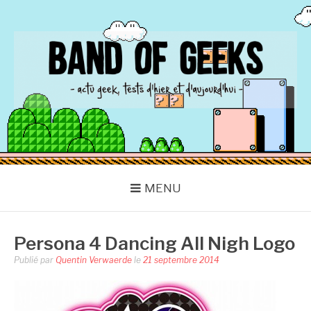
Aller
au
contenu
BAND OF GEEKS
Actu Geek d'hier et d'aujourd'hui
MENU
Persona 4 Dancing All Nigh Logo
Publié par
Quentin Verwaerde
le
21 septembre 2014