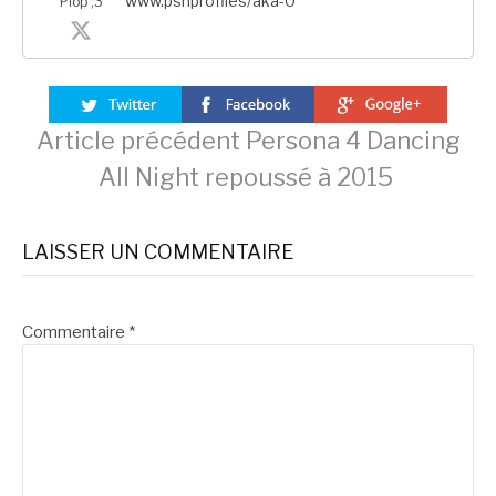
www.psnprofiles/aka-0
Plop ;3
Lire
Article précédent
Persona 4 Dancing
All Night repoussé à 2015
la
LAISSER UN COMMENTAIRE
suite
Commentaire
*