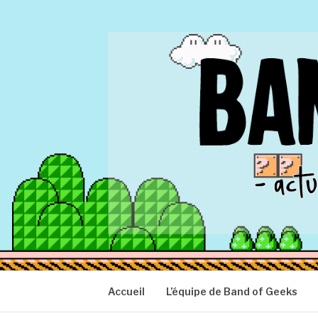
Aller
au
contenu
BAND OF GEEK
Actu Geek d'hier et d'aujourd'hui
Accueil
L’équipe de Band of Geeks