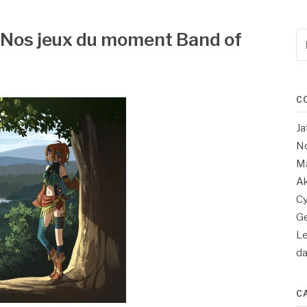
 Nos jeux du moment Band of
Re
po
:
C
Ja
No
Ma
Ak
Cy
Ge
Le
d
C