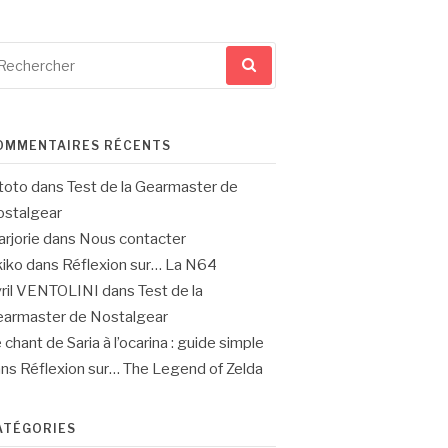
cherche
ur
OMMENTAIRES RÉCENTS
toto
dans
Test de la Gearmaster de
stalgear
rjorie
dans
Nous contacter
iko
dans
Réflexion sur… La N64
ril VENTOLINI
dans
Test de la
armaster de Nostalgear
 chant de Saria à l’ocarina : guide simple
ans
Réflexion sur… The Legend of Zelda
ATÉGORIES