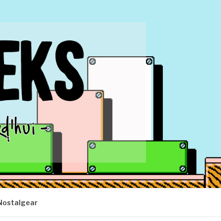
Nostalgear