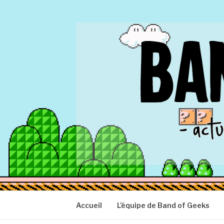
Aller
au
contenu
BAND OF GEEK
Actu Geek d'hier et d'aujourd'hui
Accueil
L’équipe de Band of Geeks