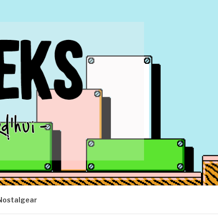
Nostalgear