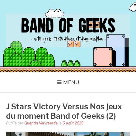
Aller
au
contenu
BAND OF GEEKS
Actu Geek d'hier et d'aujourd'hui
MENU
J Stars Victory Versus Nos jeux
du moment Band of Geeks (2)
Publié par
Quentin Verwaerde
le
6 août 2015