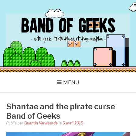
Aller
au
contenu
BAND OF GEEKS
Actu Geek d'hier et d'aujourd'hui
MENU
Shantae and the pirate curse
Band of Geeks
Publié par
Quentin Verwaerde
le
5 avril 2015