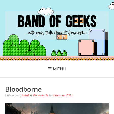
Aller
au
contenu
BAND OF GEEKS
Actu Geek d'hier et d'aujourd'hui
MENU
Bloodborne
Publié par
Quentin Verwaerde
le
8 janvier 2015