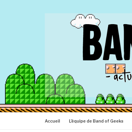
Aller
au
contenu
BAND OF GEEK
Actu Geek d'hier et d'aujourd'hui
Accueil
L’équipe de Band of Geeks