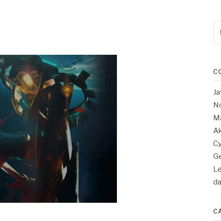
Re
po
:
C
Ja
No
Ma
Ak
Cy
Ge
Le
d
C