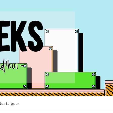
Nostalgear