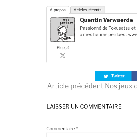
À propos
Articles récents
Quentin Verwaerde
Passionné de Tokusatsu et a
à mes heures perdues : www
Plop ;3
Lire
Article précédent
Nos jeux d
la
LAISSER UN COMMENTAIRE
suite
Commentaire
*