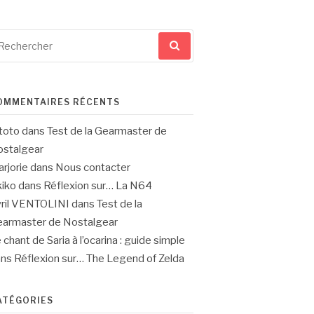
cherche
ur
OMMENTAIRES RÉCENTS
toto
dans
Test de la Gearmaster de
stalgear
rjorie
dans
Nous contacter
iko
dans
Réflexion sur… La N64
ril VENTOLINI
dans
Test de la
armaster de Nostalgear
 chant de Saria à l’ocarina : guide simple
ans
Réflexion sur… The Legend of Zelda
ATÉGORIES