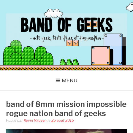
Aller
au
contenu
BAND OF GEEKS
Actu Geek d'hier et d'aujourd'hui
MENU
band of 8mm mission impossible
rogue nation band of geeks
Publié par
Kévin Nguyen
le
25 août 2015