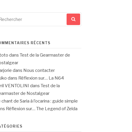
cherche
ur
OMMENTAIRES RÉCENTS
toto
dans
Test de la Gearmaster de
stalgear
rjorie
dans
Nous contacter
iko
dans
Réflexion sur… La N64
ril VENTOLINI
dans
Test de la
armaster de Nostalgear
 chant de Saria à l’ocarina : guide simple
ans
Réflexion sur… The Legend of Zelda
ATÉGORIES