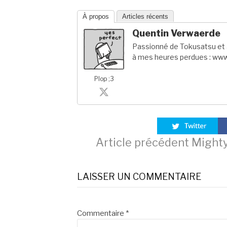
À propos
Articles récents
Quentin Verwaerde
Passionné de Tokusatsu et a
à mes heures perdues : www
Plop ;3
Lire
Article précédent
Mighty 
la
LAISSER UN COMMENTAIRE
suite
Commentaire
*