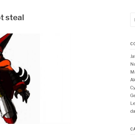
t steal
Re
po
:
C
Ja
No
Ma
Ak
Cy
Ge
Le
d
C