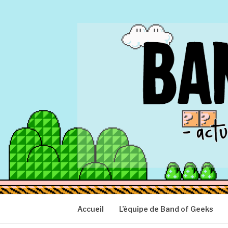
Aller
au
contenu
BAND OF GEEK
Actu Geek d'hier et d'aujourd'hui
Accueil
L’équipe de Band of Geeks