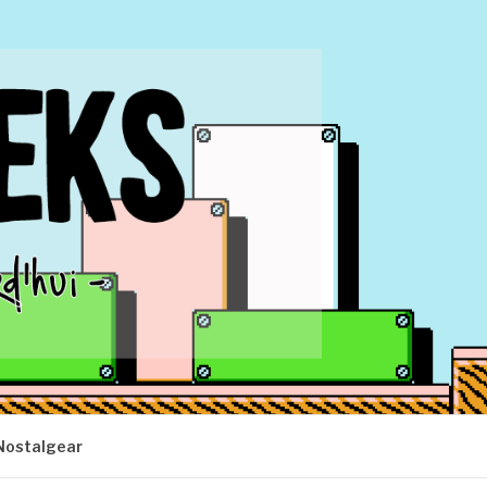
Nostalgear