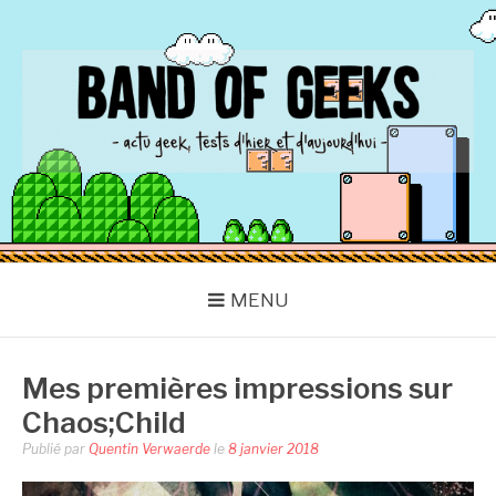
Aller
au
contenu
BAND OF GEEKS
Actu Geek d'hier et d'aujourd'hui
MENU
Mes premières impressions sur
Chaos;Child
Publié par
Quentin Verwaerde
le
8 janvier 2018