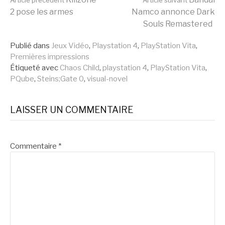
Lire
Article précédent
Article suivant
2 pose les armes
Namco annonce Dark
Souls Remastered
la
Publié dans
Jeux Vidéo
,
Playstation 4
,
PlayStation Vita
,
Premières impressions
suite
Étiqueté avec
Chaos Child
,
playstation 4
,
PlayStation Vita
,
PQube
,
Steins;Gate 0
,
visual-novel
LAISSER UN COMMENTAIRE
Commentaire
*