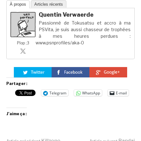
À propos
Articles récents
Quentin Verwaerde
Passionné de Tokusatsu et accro à ma
PSVita, je suis aussi chasseur de trophées
à mes heures perdues :
www.psnprofiles/aka-0
Plop ;3
Partager :
Telegram
WhatsApp
E-mail
J’aime ça :
Killzone
Bandai