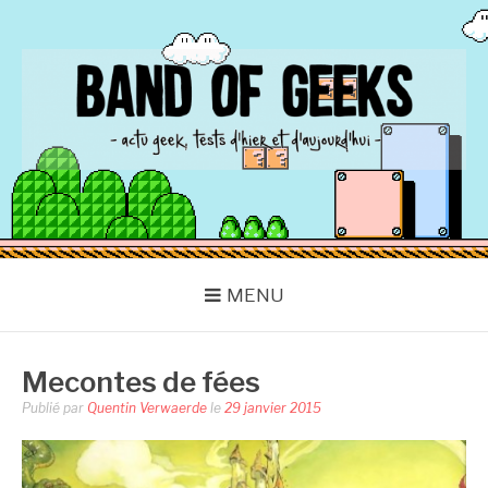
Aller
au
contenu
BAND OF GEEKS
Actu Geek d'hier et d'aujourd'hui
MENU
Mecontes de fées
Publié par
Quentin Verwaerde
le
29 janvier 2015