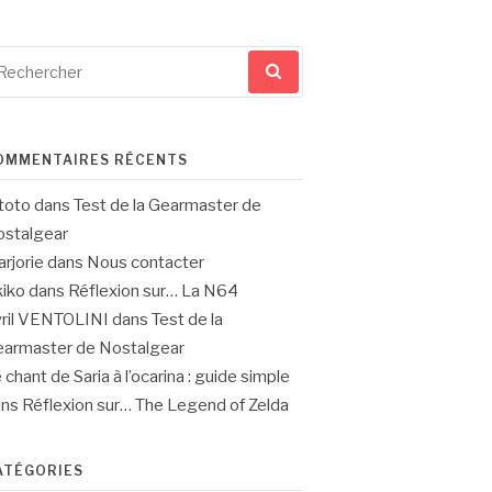
cherche
ur
OMMENTAIRES RÉCENTS
toto
dans
Test de la Gearmaster de
stalgear
rjorie
dans
Nous contacter
iko
dans
Réflexion sur… La N64
ril VENTOLINI
dans
Test de la
armaster de Nostalgear
 chant de Saria à l’ocarina : guide simple
ans
Réflexion sur… The Legend of Zelda
ATÉGORIES