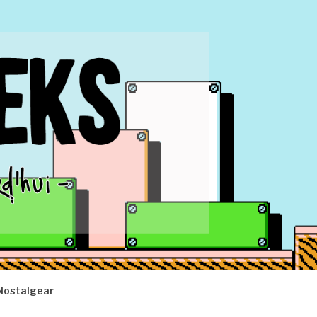
Nostalgear