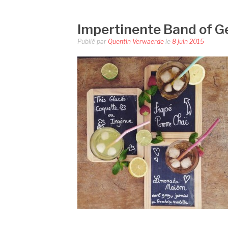
Impertinente Band of G
Publié par
Quentin Verwaerde
le
8 juin 2015