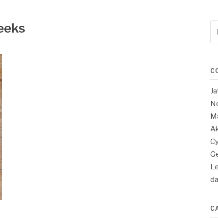
eeks
Re
po
:
C
Ja
No
Ma
Ak
Cy
Ge
Le
d
C