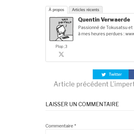
À propos
Articles récents
Quentin Verwaerde
Passionné de Tokusatsu et a
à mes heures perdues : www
Plop ;3
Lire
Article précédent
L’impert
la
LAISSER UN COMMENTAIRE
suite
Commentaire
*