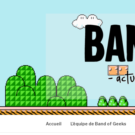
Aller
au
contenu
BAND OF GEEK
Actu Geek d'hier et d'aujourd'hui
Accueil
L’équipe de Band of Geeks