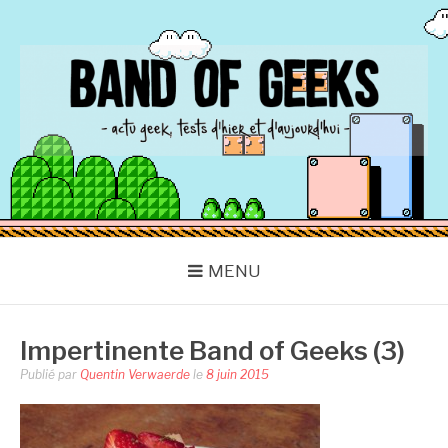
Aller
au
contenu
BAND OF GEEKS
Actu Geek d'hier et d'aujourd'hui
MENU
Impertinente Band of Geeks (3)
Publié par
Quentin Verwaerde
le
8 juin 2015