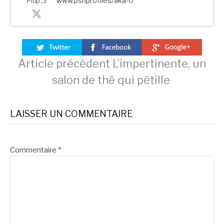
www.psnprofiles/aka-0
Plop ;3
Lire
Article précédent
L’impertinente, un
salon de thé qui pétille
la
LAISSER UN COMMENTAIRE
suite
Commentaire
*