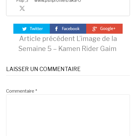
www.psnprofiles/aka-0
Plop ;3
Lire
Article précédent
L’image de la
Semaine 5 – Kamen Rider Gaim
la
LAISSER UN COMMENTAIRE
suite
Commentaire
*