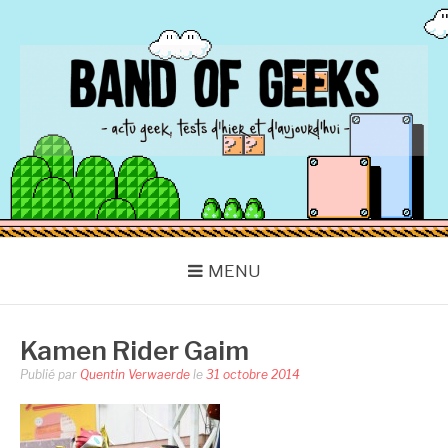
Aller
au
contenu
BAND OF GEEKS
Actu Geek d'hier et d'aujourd'hui
MENU
Kamen Rider Gaim
Publié par
Quentin Verwaerde
le
31 octobre 2014