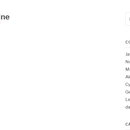
ine
Re
po
4
:
C
Ja
No
Ma
Ak
Cy
Ge
Le
d
C