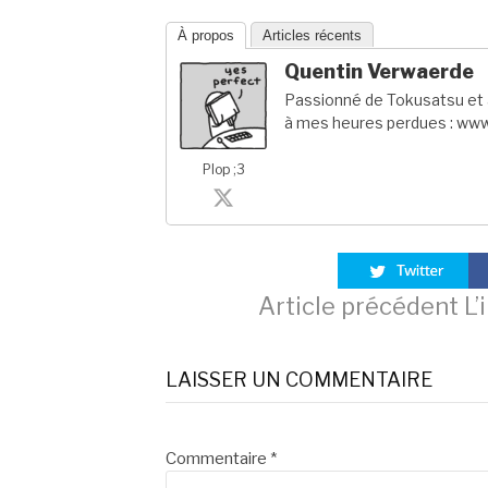
À propos
Articles récents
Quentin Verwaerde
Passionné de Tokusatsu et a
à mes heures perdues : www
Plop ;3
Lire
Article précédent
L’
la
LAISSER UN COMMENTAIRE
suite
Commentaire
*