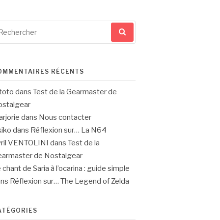
cherche
ur
OMMENTAIRES RÉCENTS
toto
dans
Test de la Gearmaster de
stalgear
rjorie
dans
Nous contacter
iko
dans
Réflexion sur… La N64
ril VENTOLINI
dans
Test de la
armaster de Nostalgear
 chant de Saria à l’ocarina : guide simple
ans
Réflexion sur… The Legend of Zelda
ATÉGORIES