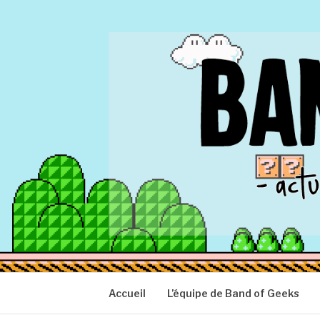
Aller
au
contenu
BAND OF GEEK
Actu Geek d'hier et d'aujourd'hui
Accueil
L’équipe de Band of Geeks