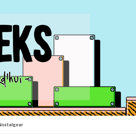
Nostalgear