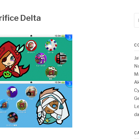
ifice Delta
Re
po
:
C
Ja
No
Ma
Ak
Cy
Ge
Le
d
C