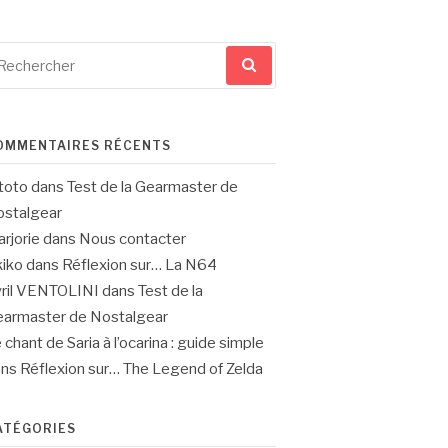
cherche
ur
OMMENTAIRES RÉCENTS
toto
dans
Test de la Gearmaster de
stalgear
rjorie
dans
Nous contacter
iko
dans
Réflexion sur… La N64
ril VENTOLINI
dans
Test de la
armaster de Nostalgear
 chant de Saria à l’ocarina : guide simple
ans
Réflexion sur… The Legend of Zelda
ATÉGORIES