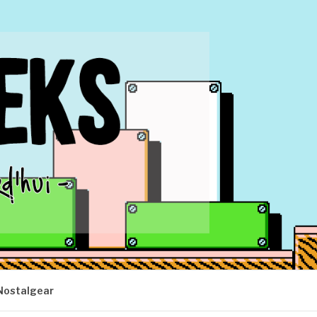
Nostalgear