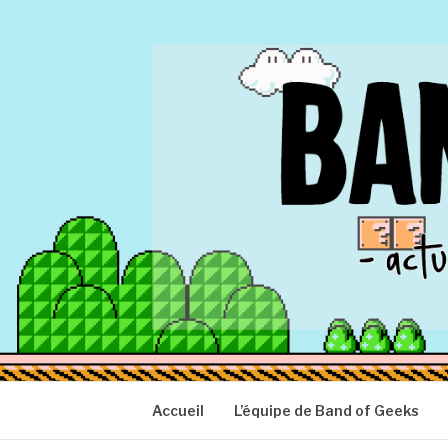
Aller
au
contenu
BAND OF GEEK
Actu Geek d'hier et d'aujourd'hui
Accueil
L’équipe de Band of Geeks