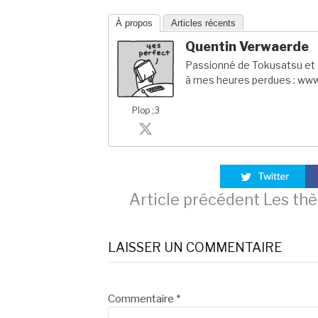
À propos
Articles récents
Quentin Verwaerde
Passionné de Tokusatsu et a
à mes heures perdues : www
Plop ;3
Lire
Article précédent
Les thè
la
LAISSER UN COMMENTAIRE
suite
Commentaire
*