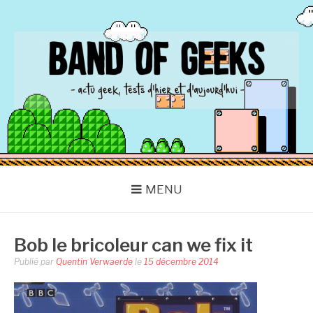
Aller
au
contenu
BAND OF GEEKS
Actu Geek d'hier et d'aujourd'hui
MENU
Bob le bricoleur can we fix it
Publié par
Quentin Verwaerde
le
15 décembre 2014