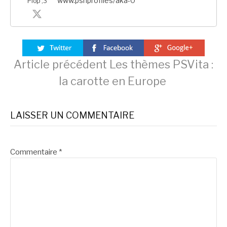
www.psnprofiles/aka-0
Plop ;3
Lire
Article précédent
Les thèmes PSVita :
la carotte en Europe
la
LAISSER UN COMMENTAIRE
suite
Commentaire
*