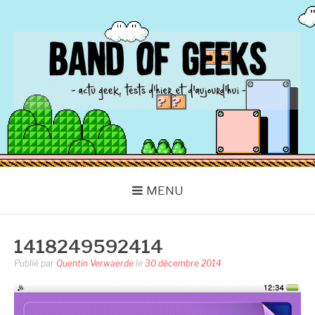
Aller
au
contenu
BAND OF GEEKS
Actu Geek d'hier et d'aujourd'hui
MENU
1418249592414
Publié par
Quentin Verwaerde
le
30 décembre 2014