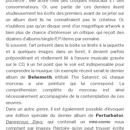
pochette : elle attire l’oeil des critiques musicaux ET des
consommateurs. Or, une partie de ces derniers lisent
studieusement les écrits des premiers avant de se jeter sur
un album dont ils ne connaitraient pas le créateur. Or,
n’oublions pas qu’un disque orné d’un magnifique artwork a
bien plus de chance d’intéresser un critique, qui reçoit des
dizaines d’albums/single/EP/demo par semaine.
Si souvent, l’art présent dans la boite se limite à la jaquette
et à quelques images dans un livret, il devient parfois
prépondérant et réellement lié à l’œuvre musicale gravée
sur le CD, à un tel point que le voir est indispensable pour
comprendre la musique. Un exemple récent serait le dernier
album de
Behemoth
, intitulé
The Satanist
, où chaque
morceau a une peinture qui lui correspond. La
compréhension complète du morceau est ainsi
nécessairement accompagnée de la contemplation de ces
œuvres.
Dans un autre genre, il est également possible d’évoquer
une édition spéciale du dernier album de
Perturbator
,
Dangerous Days
, qui contenait un
mini-comic
nous
comptant par images l’histoire qu’on peut trouver écrite