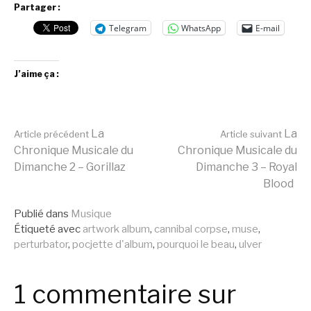
Partager :
Telegram
WhatsApp
E-mail
J’aime ça :
Lire
La
La
Article précédent
Article suivant
Chronique Musicale du
Chronique Musicale du
Dimanche 2 – Gorillaz
Dimanche 3 – Royal
la
Blood
Publié dans
Musique
suite
Étiqueté avec
artwork album
,
cannibal corpse
,
muse
,
perturbator
,
pocjette d'album
,
pourquoi le beau
,
ulver
1 commentaire sur