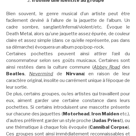
Il donne une identité au groupe
Bien souvent, le genre musical d’un artiste peut être
facilement deviné à l’allure de la jaquette de l’album. Un
cadre sombre, sanglant/infernal/violent/etc. Évoque le
Death Metal, alors qu’une jaquette assez épurée, de couleur
claire et assez simple (dans ce qu’elle représente, pas dans
sa démarche) évoquera un album pop/pop-rock.
Certaines pochettes peuvent ainsi attirer l’œil du
consommateur selon ses goûts musicaux. Certaines sont
ainsi restées dans la culture commune (
Abbey Road
des
Beatles
,
Nevermind
de
Nirvana
) en raison de leur
caractère original, insolite ou carrément unique à l’époque de
leur sortie.
De plus, certains groupes, ou les artistes qui travaillent pour
eux, aiment garder une certaine constance dans leurs
pochettes. Si certains introduisent une mascotte présente
sur chacune des jaquettes (
Motorhead
,
Iron Maiden
etc.),
d’autres préfèrent garder un style proche (
Judas Pries
t), ou
une thématique à chaque fois évoquée (
Cannibal Corpse
).
Ces groupes sont ainsi immédiatement reconnaissables et