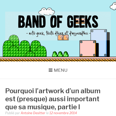
Aller
au
contenu
BAND OF GEEKS
Actu Geek d'hier et d'aujourd'hui
MENU
Pourquoi l’artwork d’un album
est (presque) aussi important
que sa musique, partie I
Publié par
Antoine Desitter
le
12 novembre 2014