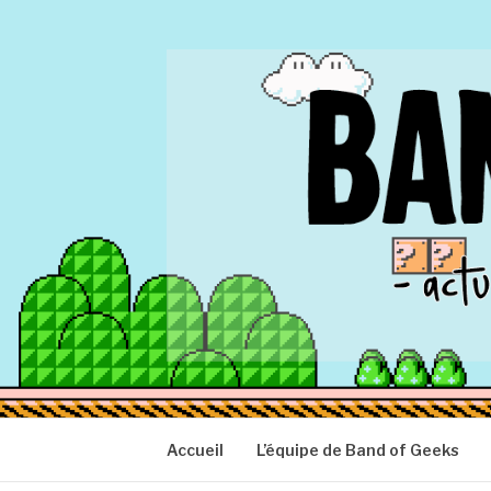
Aller
au
contenu
BAND OF GEEK
Actu Geek d'hier et d'aujourd'hui
Accueil
L’équipe de Band of Geeks