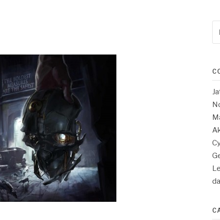
Re
po
:
C
Ja
No
Ma
Ak
Cy
Ge
Le
d
C