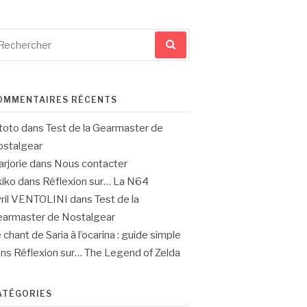
cherche
ur
OMMENTAIRES RÉCENTS
toto
dans
Test de la Gearmaster de
stalgear
rjorie
dans
Nous contacter
iko
dans
Réflexion sur… La N64
ril VENTOLINI
dans
Test de la
armaster de Nostalgear
 chant de Saria à l’ocarina : guide simple
ans
Réflexion sur… The Legend of Zelda
ATÉGORIES