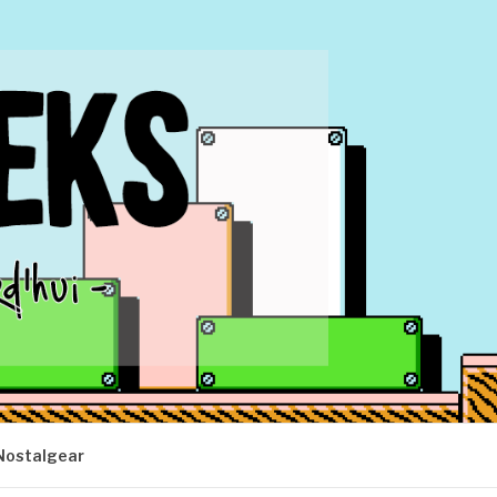
Nostalgear