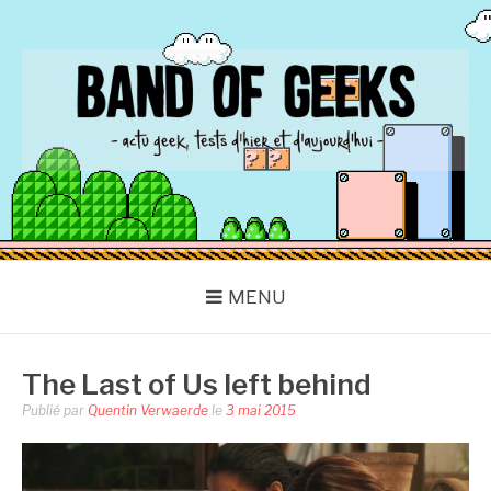
Aller
au
contenu
BAND OF GEEKS
Actu Geek d'hier et d'aujourd'hui
MENU
The Last of Us left behind
Publié par
Quentin Verwaerde
le
3 mai 2015