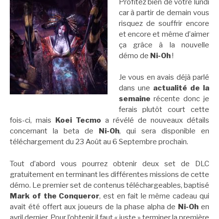
Profitez bien de votre lundi
car à partir de demain vous
risquez de souffrir encore
et encore et même d’aimer
ça grâce à la nouvelle
démo de
Ni-Oh
!
Je vous en avais déjà parlé
dans une
actualité de la
semaine
récente donc je
ferais plutôt court cette
fois-ci, mais
Koei Tecmo
a révélé de nouveaux détails
concernant la beta de
Ni-Oh
, qui sera disponible en
téléchargement du 23 Août au 6 Septembre prochain.
Tout d’abord vous pourrez obtenir deux set de DLC
gratuitement en terminant les différentes missions de cette
démo. Le premier set de contenus téléchargeables, baptisé
Mark of the Conqueror
, est en fait le même cadeau qui
avait été offert aux joueurs de la phase alpha de
Ni-Oh
en
avril dernier. Pour l’obtenir il faut « juste » terminer la première