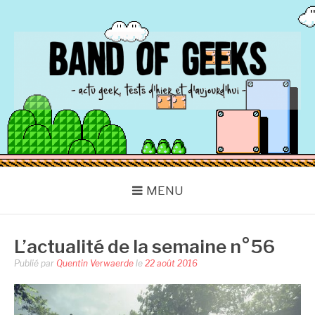
Aller
au
contenu
BAND OF GEEKS
Actu Geek d'hier et d'aujourd'hui
MENU
L’actualité de la semaine n°56
Publié par
Quentin Verwaerde
le
22 août 2016