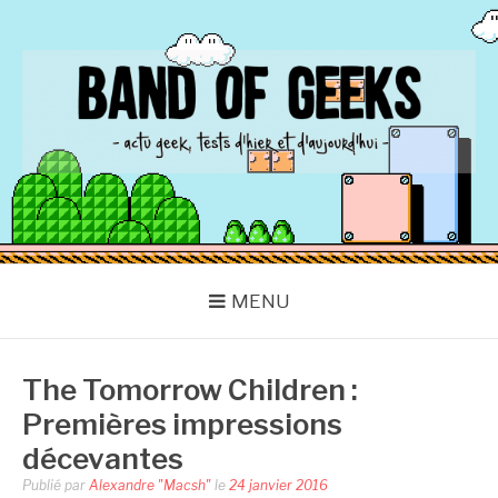
Aller
au
contenu
BAND OF GEEKS
Actu Geek d'hier et d'aujourd'hui
MENU
The Tomorrow Children :
Premières impressions
décevantes
Publié par
Alexandre "Macsh"
le
24 janvier 2016