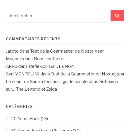
Recherche
pour
:
COMMENTAIRES RÉCENTS
Jatoto
dans
Test de la Gearmaster de Nostalgear
Marjorie
dans
Nous contacter
Akiko
dans
Réflexion sur… La N64
Cyril VENTOLINI
dans
Test de la Gearmaster de Nostalgear
Le chant de Saria à l’ocarina : guide simple
dans
Réflexion
sur… The Legend of Zelda
CATÉGORIES
20 Years Back
(13)
30 Day Video Game Challenge
(30)