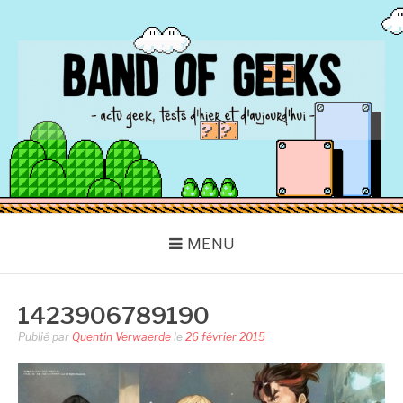
Aller
au
contenu
BAND OF GEEKS
Actu Geek d'hier et d'aujourd'hui
MENU
1423906789190
Publié par
Quentin Verwaerde
le
26 février 2015