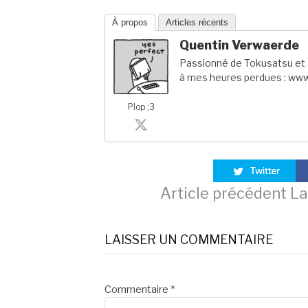
À propos
Articles récents
Quentin Verwaerde
Passionné de Tokusatsu et a
à mes heures perdues : www
Plop ;3
Lire
Article précédent
La 
la
LAISSER UN COMMENTAIRE
suite
Commentaire
*