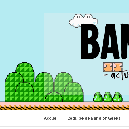
Aller
au
contenu
BAND OF GEEK
Actu Geek d'hier et d'aujourd'hui
Accueil
L’équipe de Band of Geeks