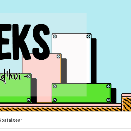
Nostalgear