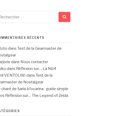
cherche
ur
OMMENTAIRES RÉCENTS
toto
dans
Test de la Gearmaster de
stalgear
rjorie
dans
Nous contacter
iko
dans
Réflexion sur… La N64
ril VENTOLINI
dans
Test de la
armaster de Nostalgear
 chant de Saria à l’ocarina : guide simple
ans
Réflexion sur… The Legend of Zelda
ATÉGORIES