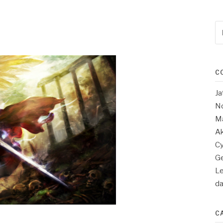
Re
po
:
C
Ja
No
Ma
Ak
Cy
Ge
Le
d
C