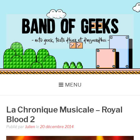
Aller
au
contenu
BAND OF GEEKS
Actu Geek d'hier et d'aujourd'hui
MENU
La Chronique Musicale – Royal
Blood 2
Publié par
Julien
le
20 décembre 2014