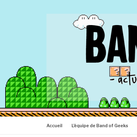
Aller
au
contenu
BAND OF GEEK
Actu Geek d'hier et d'aujourd'hui
Accueil
L’équipe de Band of Geeks