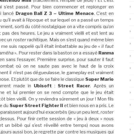
Nintendo Mini
(fraichement remplie de jeux) ! Et c’est
ui s’est passé. Pour bien commencer et replonger en
ai lancé
Dragon Ball Z 3 – Ultime Menace
. C’est en
u qu’il avait à l’époque et sur lequel on a passé un temps
mment, sorti du côté nostalgique on a vite compris qu’on
 pas des heures. Le jeu a vraiment vieilli et est lent au
vec un
roster
rachitique. Mais on s’est quand même bien
e suis rappelé qu’il était imbattable au jeu de «
il faut
 kaméha
». Pour rester dans la baston on a essayé
Ranma
en sans l’essayer. Première surprise, pour sauter il faut
combat où on ne saute pas avec le haut de la croix
ment il n’est pas dégueulasse, le gameplay est vraiment
hose. Et plutôt que de se faire le classique
Super Mario
urrent made in
Ubisoft
:
Street Racer
. Après un
me et lui premier on se rend compte que le jeu était
t bien vieilli. On y reviendra sûrement un jour ! Mon fils
re du
Super Street Fighter II
et bien nous en a pris. Le
pparaissent aujourd’hui exacerbés (jeu un peu lent,
roster
 dessus. Pour finir cette session de « jeu à deux » nous
et un bébé qui s’est réveillé entre temps) nous avons
oujours aussi bon, je regrette par contre les musiques qui