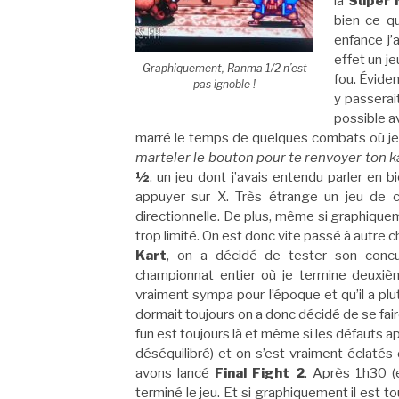
la
Super 
bien ce q
enfance j’
effet un je
Graphiquement, Ranma 1/2 n’est
fou. Évide
pas ignoble !
y passerait
possible a
marré le temps de quelques combats où je m
marteler le bouton pour te renvoyer ton
½
, un jeu dont j’avais entendu parler en bi
appuyer sur X. Très étrange un jeu de 
directionnelle. De plus, même si graphique
trop limité. On est donc vite passé à autre c
Kart
, on a décidé de tester son conc
championnat entier où je termine deuxiè
vraiment sympa pour l’époque et qu’il a plutô
dormait toujours on a donc décidé de se fai
fun est toujours là et même si les défauts a
déséquilibré) et on s’est vraiment éclatés
avons lancé
Final Fight 2
. Après 1h30 (
terminé le jeu. Et si graphiquement il est t