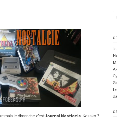
Re
po
:
C
Ja
No
Ma
Ak
Cy
Ge
Le
d
C
log mais le dimanche c’est
Journal Nostlagie
. Kesako ?