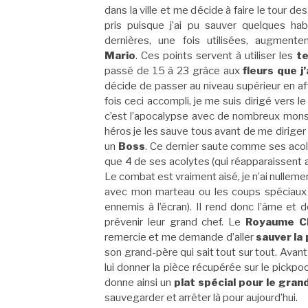
dans la ville et me décide à faire le tour d
pris puisque j’ai pu sauver quelques h
dernières, une fois utilisées, augmente
Mario
. Ces points servent à utiliser les
t
passé de 15 à 23 grâce aux
fleurs que j
décide de passer au niveau supérieur en aff
fois ceci accompli, je me suis dirigé vers
c’est l’apocalypse avec de nombreux mons
héros je les sauve tous avant de me diriger
un
Boss
. Ce dernier saute comme ses acolyt
que 4 de ses acolytes (qui réapparaissent 
Le combat est vraiment aisé, je n’ai nulleme
avec mon marteau ou les coups spéciau
ennemis à l’écran). Il rend donc l’âme et d
prévenir leur grand chef. Le
Royaume C
remercie et me demande d’aller
sauver la
son grand-père qui sait tout sur tout. Avant
lui donner la pièce récupérée sur le pickp
donne ainsi un
plat spécial pour le gra
sauvegarder et arrêter là pour aujourd’hui.