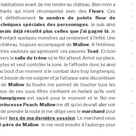
es habitations avant de me rendre au château. Bien m’en a
abitants qui m’ont récompensé avec des
Fleurs
. Ces
nt définitivement
le nombre de points fleur de
echniques spéciales des personnages
. Je suis ainsi
’avais déjà récolté plus celles que j’ai gagné là
. Je
rontant quelques monstres qui reviennent à l’infini. Une
 le château, toujours accompagné de
Mallow
. A l’intérieur,
tres sauteurs qui agressent ces pauvres
Toad
. En bon
 vers la
salle du trône
où le Roi attend. Arrivé sur place,
es et veut contrôler la zone. Je l’affronte donc lui ainsi
au bout d’un moment si le combat dure trop longtemps).
nt besoin de me soigner et je l’attaque sans discontinuer
x de
Mallow
(la foudre me permet de toucher tous les
eux de ses sous-fifres s’enfuient en hurlant qu’ils vont
hampignon
est sauvé pour le moment et le Roi me
 princesse Peach
.
Mallow
me dit qu’on devrait aller voir
 de prendre la route je me dirige vers le
marchand
pour
ocket
lors de ma dernière session
. Le marchand nous
nd-père de Mallow
. Je me rend ensuite à l’auberge pour