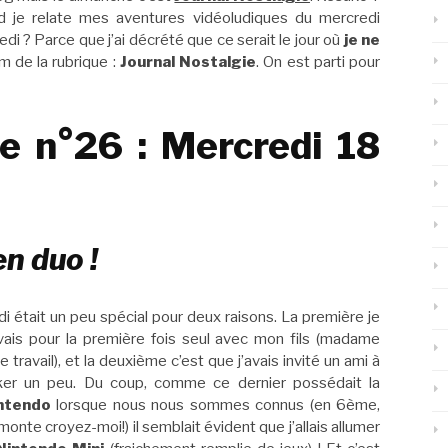
rd je relate mes aventures vidéoludiques du mercredi
i ? Parce que j’ai décrété que ce serait le jour où
je ne
om de la rubrique :
Journal Nostalgie
. On est parti pour
ie n°26 : Mercredi 18
en duo !
i était un peu spécial pour deux raisons. La première je
ais pour la première fois seul avec mon fils (madame
e travail), et la deuxième c’est que j’avais invité un ami à
ker un peu. Du coup, comme ce dernier possédait la
ntendo
lorsque nous nous sommes connus (en 6ème,
onte croyez-moi!) il semblait évident que j’allais allumer