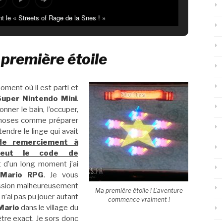
nt le « Streets of Rage de la Snes ! »
t première étoile
oment où il est parti et
Super Nintendo Mini
.
nner le bain, l’occuper,
 choses comme préparer
endre le linge qui avait
 de remerciement à
r eut le code de
t d’un long moment j’ai
 Mario RPG
. Je vous
session malheureusement
Ma première étoile ! L’aventure
n’ai pas pu jouer autant
commence vraiment !
Mario
dans le village du
être exact. Je sors donc