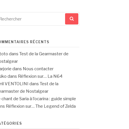
cherche
ur
OMMENTAIRES RÉCENTS
toto
dans
Test de la Gearmaster de
stalgear
rjorie
dans
Nous contacter
iko
dans
Réflexion sur… La N64
ril VENTOLINI
dans
Test de la
armaster de Nostalgear
 chant de Saria à l’ocarina : guide simple
ans
Réflexion sur… The Legend of Zelda
ATÉGORIES