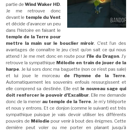
partie de
Wind Waker HD
.
Je me retrouve donc
devant le
temple du Vent
et décide d’avancer un peu
dans l’histoire en faisant le
temple de la Terre pour
mettre la main sur le bouclier miroir
. C’est l’un des
avantages de connaître le jeu c’est qu’on sait ce qui nous
attend ! Je me met donc en route pour
l’île du Dragon
. J’y
retrouve la sympathique
Mélodie en train de jouer de la
harpe
. Je lui sors donc ma baguette (non ce n’est pas sale)
et lui joue le morceau
de l’hymne de la Terre
.
Automatiquement les souvenirs enfouis ressurgissent et
elle comprend sa destinée. Elle est
le nouveau sage qui
doit renforcer le pouvoir d’Excalibur
. Elle me demande
donc de la mener
au temple de la Terre
. Je m’y téléporte
et nous y entrons. Et ce donjon (comme le suivant) est très
sympathique puisque je vais devoir utiliser les différents
pouvoirs de
Mélodie
pour venir à bout des énigmes. Cette
dernière peut voler ou me porter en planant jusqu’à