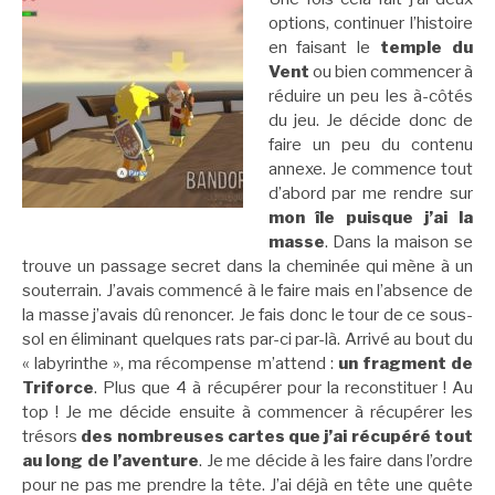
options, continuer l’histoire
en faisant le
temple du
Vent
ou bien commencer à
réduire un peu les à-côtés
du jeu. Je décide donc de
faire un peu du contenu
annexe. Je commence tout
d’abord par me rendre sur
mon île puisque j’ai la
masse
. Dans la maison se
trouve un passage secret dans la cheminée qui mène à un
souterrain. J’avais commencé à le faire mais en l’absence de
la masse j’avais dû renoncer. Je fais donc le tour de ce sous-
sol en éliminant quelques rats par-ci par-là. Arrivé au bout du
« labyrinthe », ma récompense m’attend :
un fragment de
Triforce
. Plus que 4 à récupérer pour la reconstituer ! Au
top ! Je me décide ensuite à commencer à récupérer les
trésors
des nombreuses cartes que j’ai récupéré tout
au long de l’aventure
. Je me décide à les faire dans l’ordre
pour ne pas me prendre la tête. J’ai déjà en tête une quête