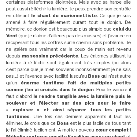
certaines plateformes éloignées. Mais avec sa harpe elle
peut aussi réfléchir la lumière. Je peux prendre son contrôle
en utilisant
le chant du
marionnettiste
. Ce que je suis
amené à faire régulièrement durant tout le donjon. De
mémoire, ce donjon est beaucoup plus simple que
celui du
Vent
(que je n’aime d’ailleurs pas des masses) et j’avance en
récupérant tous les coffres sur le chemin sans problème. Je
ne galère pas vraiment car le coup de main est revenu
depuis
ma session précédente
. Les énigmes utilisant la
lumière à réfléchir sont également très simples (ou alors
c’est parce que je m’en souviens inconsciemment je ne sais
pas…) et j’avance avec facilité jusqu’au
Boss
qui n’est autre
qu’un
énorme fantôme fait de multiples petits
comme j’en ai croisés dans le donjon
. Pour le vaincre il
faut d’abord
le rendre tangible avec la lumière puis le
soulever et l’éjecter sur des pics pour le faire
« exploser » et ainsi séparer tous les petits
fantômes
. Une fois ces derniers apparents il faut les
éliminer. Je crois que ce
Boss
est le plus facile de tous tant
je l’ai éliminé facilement. A moi le nouveau
cœur complet
!
Mélodie renforce ensuite Excalibur avec son chant
et