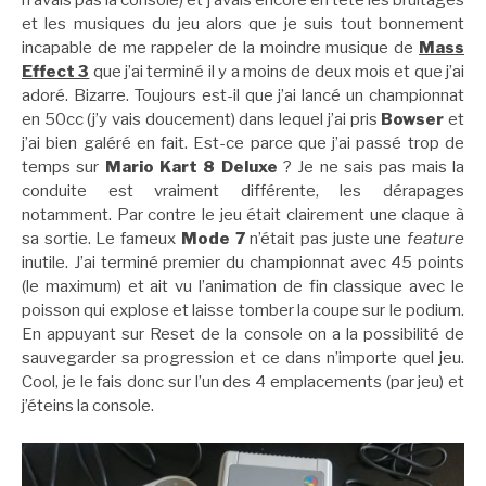
n’avais pas la console) et j’avais encore en tête les bruitages
et les musiques du jeu alors que je suis tout bonnement
incapable de me rappeler de la moindre musique de
Mass
Effect 3
que j’ai terminé il y a moins de deux mois et que j’ai
adoré. Bizarre. Toujours est-il que j’ai lancé un championnat
en 50cc (j’y vais doucement) dans lequel j’ai pris
Bowser
et
j’ai bien galéré en fait. Est-ce parce que j’ai passé trop de
temps sur
Mario Kart 8 Deluxe
? Je ne sais pas mais la
conduite est vraiment différente, les dérapages
notamment. Par contre le jeu était clairement une claque à
sa sortie. Le fameux
Mode 7
n’était pas juste une
feature
inutile. J’ai terminé premier du championnat avec 45 points
(le maximum) et ait vu l’animation de fin classique avec le
poisson qui explose et laisse tomber la coupe sur le podium.
En appuyant sur Reset de la console on a la possibilité de
sauvegarder sa progression et ce dans n’importe quel jeu.
Cool, je le fais donc sur l’un des 4 emplacements (par jeu) et
j’éteins la console.