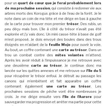
pour un
quart de cœur que je ferai probablement lors
de ma prochaine session
, qui consiste à redonner vie aux
arbres morts des Korogus grâce à de l’eau de la forêt. Je le
note dans un coin de ma tête et me dirige en bas à gauche
de la carte pour trouver mon premier
trésor
. Des rubis, un
peu déçu mais bon. L’île à côté du trésor n’avait pas été
explorée et j’y vais donc. Un mini casse-tête à base de golf
m’est proposé. Je dois envoyé des boules dans des trous
éloignés en m’aidant de la
feuille Mojo
pour ouvrir la voie.
Au bout, un coffre contenant une
carte au trésor
. Dans un
trou un combat contre des
mites volantes
m’attend.
Après les avoir réduit à l’impuissance je me retrouve avec
une deuxième
carte au trésor
. Je continue donc ma
lancée sur les quêtes annexes et me retrouve sur
l’île du 5
pour récupérer le trésor enfoui. Je détruit au passage les
canons qui m’embêtent et fait apparaître un coffre
contenant également
une carte au trésor
. Les
prochaines sessions de pêche vont être nombreuses je
crois. Je me dirige ensuite vers
l’île de l’Aurore
pour
sauvegarder ma progression et arrêter ma partie pour cette