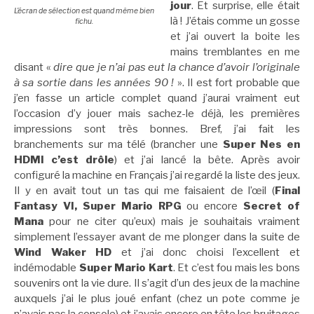
jour
. Et surprise, elle était
L’écran de sélection est quand même bien
là ! J’étais comme un gosse
fichu.
et j’ai ouvert la boite les
mains tremblantes en me
disant «
dire que je n’ai pas eut la chance d’avoir l’originale
à sa sortie dans les années 90 !
». Il est fort probable que
j’en fasse un article complet quand j’aurai vraiment eut
l’occasion d’y jouer mais sachez-le déjà, les premières
impressions sont très bonnes. Bref, j’ai fait les
branchements sur ma télé (brancher une
Super Nes en
HDMI c’est drôle
) et j’ai lancé la bête. Après avoir
configuré la machine en Français j’ai regardé la liste des jeux.
Il y en avait tout un tas qui me faisaient de l’œil (
Final
Fantasy VI, Super Mario RPG
ou encore
Secret of
Mana
pour ne citer qu’eux) mais je souhaitais vraiment
simplement l’essayer avant de me plonger dans la suite de
Wind Waker HD
et j’ai donc choisi l’excellent et
indémodable
Super Mario Kart
. Et c’est fou mais les bons
souvenirs ont la vie dure. Il s’agit d’un des jeux de la machine
auxquels j’ai le plus joué enfant (chez un pote comme je