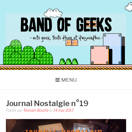
Aller
au
contenu
BAND OF GEEKS
Actu Geek d'hier et d'aujourd'hui
MENU
Journal Nostalgie n°19
Publié par
Romain Boutté
le
14 mai 2017