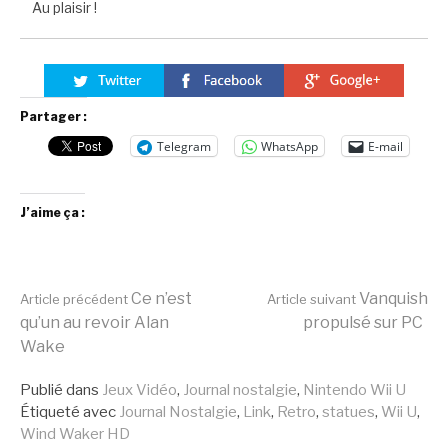
Au plaisir !
Partager :
Telegram
WhatsApp
E-mail
J’aime ça :
Lire
Ce n’est
Vanquish
Article précédent
Article suivant
qu’un au revoir Alan
propulsé sur PC
Wake
la
Publié dans
Jeux Vidéo
,
Journal nostalgie
,
Nintendo Wii U
Étiqueté avec
Journal Nostalgie
,
Link
,
Retro
,
statues
,
Wii U
,
suite
Wind Waker HD