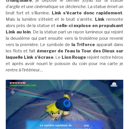
triangulaire
, je dépose le dernier joyau sur la statue
d’argile et une cinématique se déclenche. La statue émet un
bruit fort et s’illumine,
Link s’écarte donc rapidement
.
Mais la lumière s’éteint et le bruit s’arrête.
Link
remonte
alors près de la statue et
celle-ci explose en propulsant
Link au loin
. De la statue part un rayon lumineux qui rejoint
la deuxième qui part ensuite vers la troisième pour revenir
vers la première. Le symbole de
la Triforce
apparait dans
les flots et fait
émerger de l’eau la Tour des Dieux sur
laquelle Link s’écrase
. Le
Lion Rouge
rejoint notre héros
et après avoir nourri le poisson du coin pour ma carte je
rentre à l’intérieur…