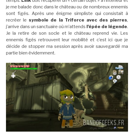
temps.
Link
doit récupérer un « certain objet » à l’intérieur et
je me balade donc dans le château ou de nombreux ennemis
sont figés. Après une énigme simpliste qui consistait à
recréer le
symbole de la Triforce avec des pierres
,
j’arrive dans un sanctuaire où m’attends
l’épée de légende
.
Je la retire de son socle et le château reprend vie. Les
ennemis figés retrouvent leur mobilité et c’est ici que je
décide de stopper ma session après avoir sauvegardé ma
partie bien évidemment.