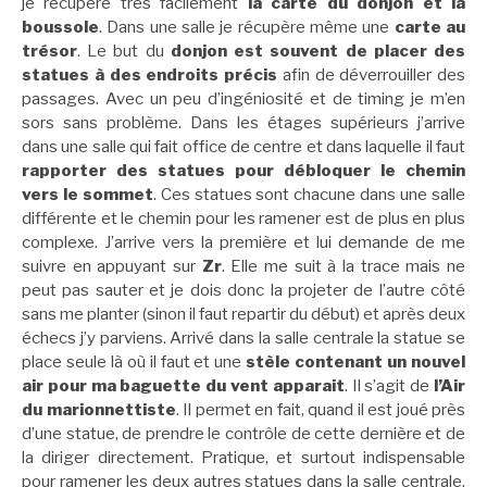
je récupère très facilement
la carte du donjon et la
boussole
. Dans une salle je récupère même une
carte au
trésor
. Le but du
donjon est souvent de placer des
statues à des endroits précis
afin de déverrouiller des
passages. Avec un peu d’ingéniosité et de timing je m’en
sors sans problème. Dans les étages supérieurs j’arrive
dans une salle qui fait office de centre et dans laquelle il faut
rapporter des statues pour débloquer le chemin
vers le sommet
. Ces statues sont chacune dans une salle
différente et le chemin pour les ramener est de plus en plus
complexe. J’arrive vers la première et lui demande de me
suivre en appuyant sur
Zr
. Elle me suit à la trace mais ne
peut pas sauter et je dois donc la projeter de l’autre côté
sans me planter (sinon il faut repartir du début) et après deux
échecs j’y parviens. Arrivé dans la salle centrale la statue se
place seule là où il faut et une
stèle contenant un nouvel
air pour ma baguette du vent apparait
. Il s’agit de
l’Air
du marionnettiste
. Il permet en fait, quand il est joué près
d’une statue, de prendre le contrôle de cette dernière et de
la diriger directement. Pratique, et surtout indispensable
pour ramener les deux autres statues dans la salle centrale.