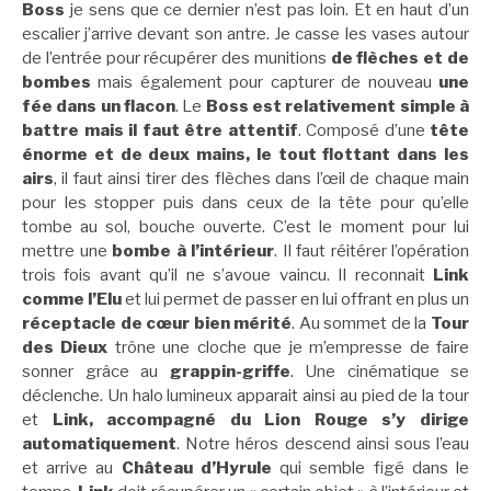
Boss
je sens que ce dernier n’est pas loin. Et en haut d’un
escalier j’arrive devant son antre. Je casse les vases autour
de l’entrée pour récupérer des munitions
de flèches et de
bombes
mais également pour capturer de nouveau
une
fée dans un flacon
. Le
Boss est relativement simple à
battre mais il faut être attentif
. Composé d’une
tête
énorme et de deux mains, le tout flottant dans les
airs
, il faut ainsi tirer des flèches dans l’œil de chaque main
pour les stopper puis dans ceux de la tête pour qu’elle
tombe au sol, bouche ouverte. C’est le moment pour lui
mettre une
bombe à l’intérieur
. Il faut réitérer l’opération
trois fois avant qu’il ne s’avoue vaincu. Il reconnait
Link
comme l’Elu
et lui permet de passer en lui offrant en plus un
réceptacle de cœur bien mérité
. Au sommet de la
Tour
des Dieux
trône une cloche que je m’empresse de faire
sonner grâce au
grappin-griffe
. Une cinématique se
déclenche. Un halo lumineux apparait ainsi au pied de la tour
et
Link, accompagné du Lion Rouge s’y dirige
automatiquement
. Notre héros descend ainsi sous l’eau
et arrive au
Château d’Hyrule
qui semble figé dans le