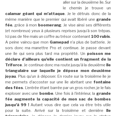
aller sur la deuxième île. Sur
le chemin je trouve un
calamar géant qui m’attaque
. Je le détruis donc de la
même manière que le premier qui avait libéré une
grande
fée
, grâce à mon
boomerang
. Je vise ainsi ses différents
(et nombreux) yeux à plusieurs reprises jusqu’à son trépas.
Ici pas de fée mais un coffre au trésor contenant
100 rubis
.
A peine vaincu que mon
Gamepad
n’a plus de batterie. Je
sors donc ma manettre Pro et continue. Je passe devant
une île qui sera plus tard ma propriété. Un
poisson me
déclare d’ailleurs qu’elle contient un fragment de la
Triforce
. Je continue donc ma route jusqu’à la deuxième
île
triangulaire sur laquelle je dépose mon deuxième
joyau
. Plus qu’un à déposer. En route sur la troisième île je
me permets d’accoster sur une île abritant une
fontaine
des fées
. L’entrée étant barrée par un gros rocher, je le fais
exploser avec une
bombe
. Une fois à l’intérieur, la
grande
fée augmente la capacité de mon sac de bombes
jusqu’à 99
!
Autant vous dire que cela va être très utile
pour la suite. Arrivé sur la troisième et dernière
île