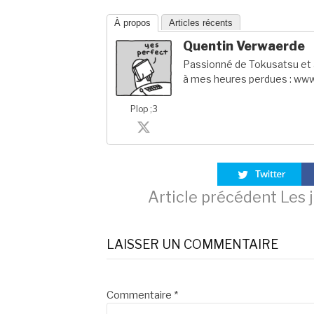
À propos
Articles récents
Quentin Verwaerde
Passionné de Tokusatsu et a
à mes heures perdues : www
Plop ;3
Lire
Article précédent
Les j
la
LAISSER UN COMMENTAIRE
suite
Commentaire
*