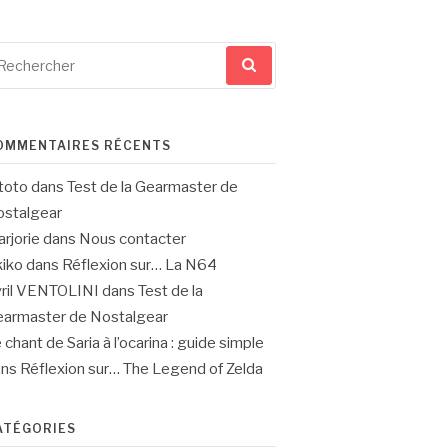
cherche
ur
OMMENTAIRES RÉCENTS
toto
dans
Test de la Gearmaster de
stalgear
rjorie
dans
Nous contacter
iko
dans
Réflexion sur… La N64
ril VENTOLINI
dans
Test de la
armaster de Nostalgear
 chant de Saria à l’ocarina : guide simple
ans
Réflexion sur… The Legend of Zelda
ATÉGORIES