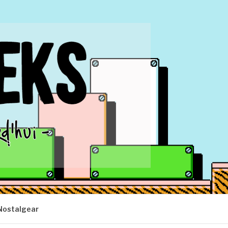
Nostalgear