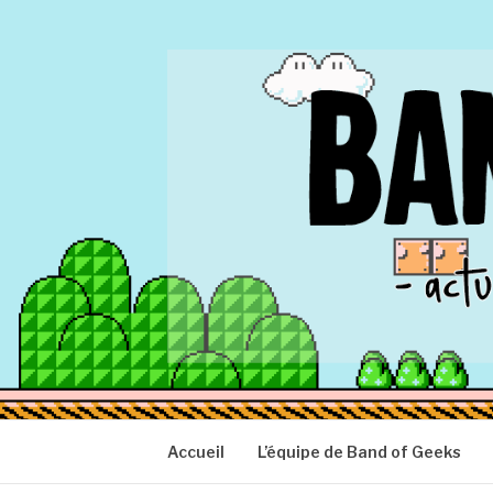
Aller
au
contenu
BAND OF GEEK
Actu Geek d'hier et d'aujourd'hui
Accueil
L’équipe de Band of Geeks