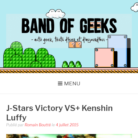
Aller
au
contenu
BAND OF GEEKS
Actu Geek d'hier et d'aujourd'hui
MENU
J-Stars Victory VS+ Kenshin
Luffy
Publié par
Romain Boutté
le
4 juillet 2015