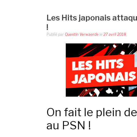
Les Hits japonais attaq
!
Publié par
Quentin Verwaerde
le
27 avril 2018
On fait le plein d
au PSN !