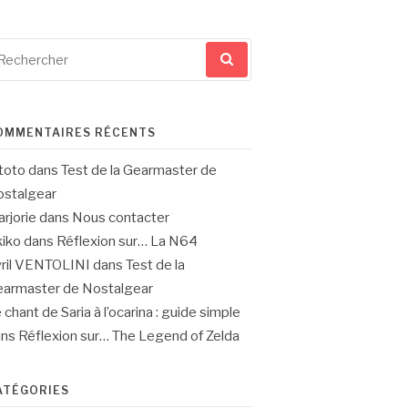
cherche
ur
OMMENTAIRES RÉCENTS
toto
dans
Test de la Gearmaster de
stalgear
rjorie
dans
Nous contacter
iko
dans
Réflexion sur… La N64
ril VENTOLINI
dans
Test de la
armaster de Nostalgear
 chant de Saria à l’ocarina : guide simple
ans
Réflexion sur… The Legend of Zelda
ATÉGORIES