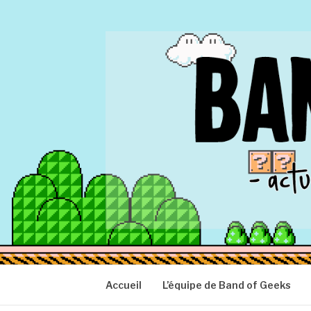
Aller
au
contenu
BAND OF GEEK
Actu Geek d'hier et d'aujourd'hui
Accueil
L’équipe de Band of Geeks