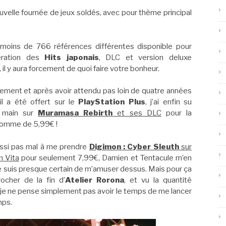
velle fournée de jeux soldés, avec pour thème principal
moins de 766 références différentes disponible pour
ération des
Hits japonais
, DLC et version deluxe
il y aura forcement de quoi faire votre bonheur.
ement et après avoir attendu pas loin de quatre années
il a été offert sur le
PlayStation Plus
, j’ai enfin su
a main sur
Muramasa Rebirth
et ses DLC
pour la
omme de 5,99€ !
ussi pas mal à me prendre
Digimon : Cyber Sleuth
sur
n Vita
pour seulement 7,99€, Damien et Tentacule m’en
je suis presque certain de m’amuser dessus. Mais pour ça
ocher de la fin d’
Atelier Rorona
, et vu la quantité
 je ne pense simplement pas avoir le temps de me lancer
mps.