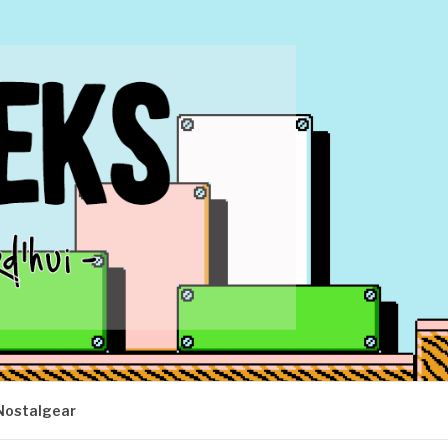
Nostalgear