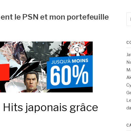
uent le PSN et mon portefeuille
Re
po
:
C
Ja
No
Ma
Ak
Cy
Ge
Le
e Hits japonais grâce
d
C