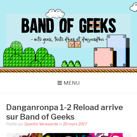
Aller
au
contenu
BAND OF GEEKS
Actu Geek d'hier et d'aujourd'hui
MENU
Danganronpa 1-2 Reload arrive
sur Band of Geeks
Publié par
Quentin Verwaerde
le
20 mars 2017