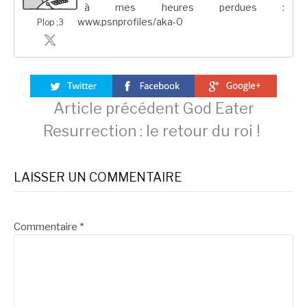
à mes heures perdues :
www.psnprofiles/aka-0
Plop ;3
Lire
Article précédent
God Eater
Resurrection : le retour du roi !
la
LAISSER UN COMMENTAIRE
suite
Commentaire
*