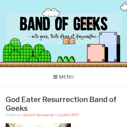
Aller
au
contenu
BAND OF GEEKS
Actu Geek d'hier et d'aujourd'hui
MENU
God Eater Resurrection Band of
Geeks
Publié par
Quentin Verwaerde
le
2 juillet 2015