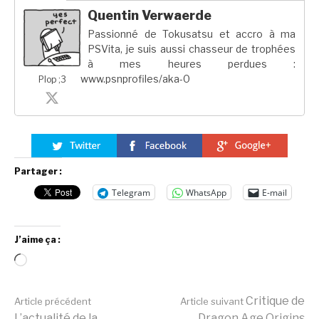
Quentin Verwaerde
Passionné de Tokusatsu et accro à ma
PSVita, je suis aussi chasseur de trophées
à mes heures perdues :
www.psnprofiles/aka-0
Plop ;3
Partager :
Telegram
WhatsApp
E-mail
J’aime ça :
Chargement…
Lire
Critique de
Article précédent
Article suivant
L’actualité de la
Dragon Age Origins