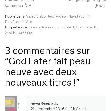
semaine n°59
[PS3]
la
Publié dans
Android
,
iOS
,
Jeux Vidéo
,
Playstation 4
,
PlayStation Vita
suite
Étiqueté avec
Bandai Namco
,
GE Project
,
God Eater III
,
God Eater Online
3 commentaires sur
“God Eater fait peau
neuve avec deux
nouveaux titres !”
newgibson
a dit :
21 septembre 2016 à 12 h 04 min