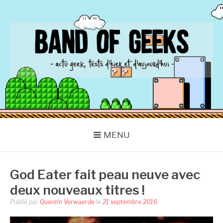
Aller
au
contenu
BAND OF GEEKS
Actu Geek d'hier et d'aujourd'hui
MENU
God Eater fait peau neuve avec
deux nouveaux titres !
Publié par
Quentin Verwaerde
le
21 septembre 2016