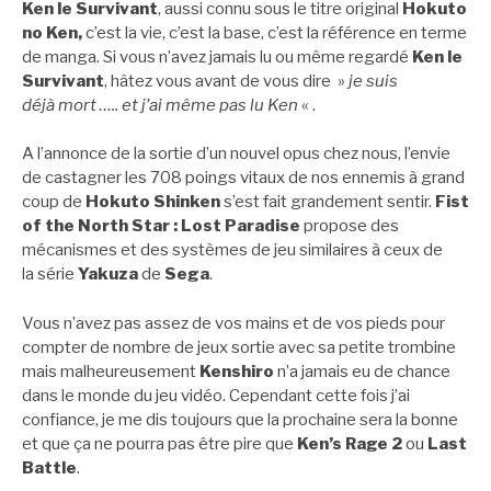
Ken le Survivant
, aussi connu sous le titre original
Hokuto
no Ken,
c’est la vie, c’est la base, c’est la référence en terme
de manga. Si vous n’avez jamais lu ou même regardé
Ken le
Survivant
, hâtez vous avant de vous dire »
je suis
déjà mort ….. et j’ai même pas lu Ken
« .
A l’annonce de la sortie d’un nouvel opus chez nous, l’envie
de castagner les 708 poings vitaux de nos ennemis à grand
coup de
Hokuto Shinken
s’est fait grandement sentir.
Fist
of the North Star : Lost Paradise
propose des
mécanismes et des systèmes de jeu similaires à ceux de
la série
Yakuza
de
Sega
.
Vous n’avez pas assez de vos mains et de vos pieds pour
compter de nombre de jeux sortie avec sa petite trombine
mais malheureusement
Kenshiro
n’a jamais eu de chance
dans le monde du jeu vidéo. Cependant cette fois j’ai
confiance, je me dis toujours que la prochaine sera la bonne
et que ça ne pourra pas être pire que
Ken’s Rage 2
ou
Last
Battle
.