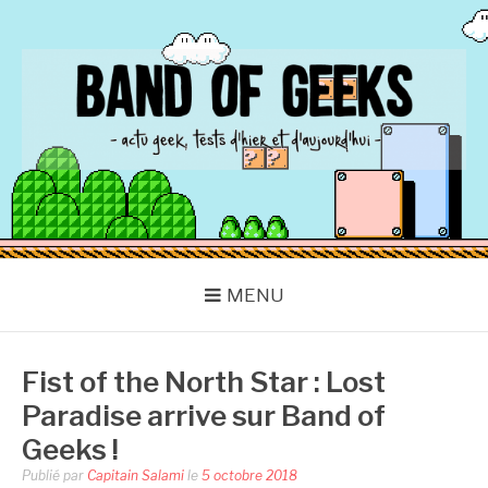
Aller
au
contenu
BAND OF GEEKS
Actu Geek d'hier et d'aujourd'hui
MENU
Fist of the North Star : Lost
Paradise arrive sur Band of
Geeks !
Publié par
Capitain Salami
le
5 octobre 2018