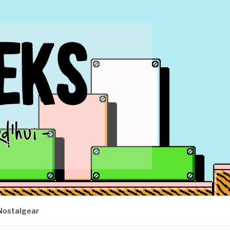
Nostalgear