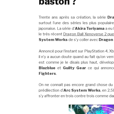
baston ?
Trente ans après sa création, la série
Dra
surtout l’une des séries les plus popula
japonaise. La série d’
Akira Toriyama
a eu 
le très récent
Dragon Ball Xenoverse 2 que
System Works
de s’y coller avec
Dragon 
Annoncé pour l’instant sur PlayStation 4, 
il n’y a aucun doute quand au fait qu’on ve
est comme je le disais plus haut, dévelo
Blazblue
et
Guilty Gear
ce qui annonc
Fighters
.
On ne connait pas encore grand chose du ti
prédilection d’
Arc System Works
, en 2,
s’y affronter en trois contre trois comme 