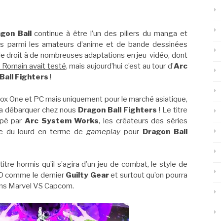
gon Ball
continue à être l’un des piliers du manga et
ires parmi les amateurs d’anime et de bande dessinées
le droit à de nombreuses adaptations en jeu-vidéo, dont
 Romain avait testé
, mais aujourd’hui c’est au tour d’
Arc
Ball Fighters
!
Xbox One et PC mais uniquement pour le marché asiatique,
rra débarquer chez nous
Dragon Ball Fighters
! Le titre
ppé par
Arc System Works
, les créateurs des séries
e du lourd en terme de
gameplay
pour
Dragon Ball
tre hormis qu’il s’agira d’un jeu de combat, le style de
5D comme le dernier
Guilty Gear
et surtout qu’on pourra
dans Marvel VS Capcom.