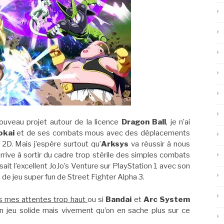
nouveau projet autour de la licence
Dragon Ball
, je n’ai
okai
et de ses combats mous avec des déplacements
2D. Mais j’espère surtout qu’
Arksys
va réussir à nous
rive à sortir du cadre trop stérile des simples combats
it l’excellent JoJo’s Venture sur PlayStation 1 avec son
de jeu super fun de Street Fighter Alpha 3.
ois mes attentes trop haut
ou si
Bandai
et
Arc System
n jeu solide mais vivement qu’on en sache plus sur ce