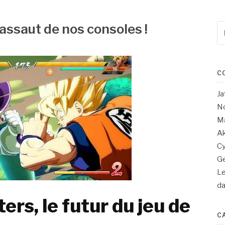
’assaut de nos consoles !
Re
po
:
C
Ja
No
Ma
Ak
Cy
Ge
Le
d
ers, le futur du jeu de
C