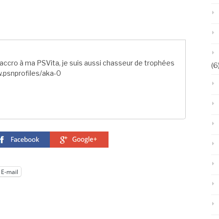
ccro à ma PSVita, je suis aussi chasseur de trophées
(6
.psnprofiles/aka-0
E-mail