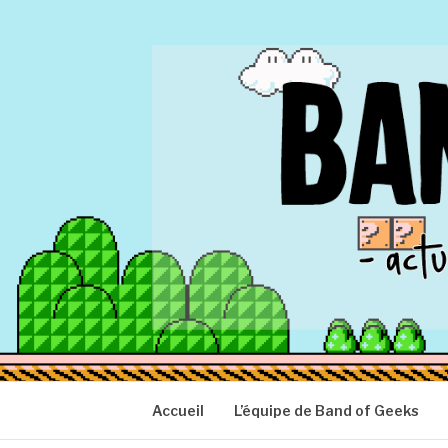
Aller
au
contenu
BAND OF GEEK
Actu Geek d'hier et d'aujourd'hui
Accueil
L’équipe de Band of Geeks