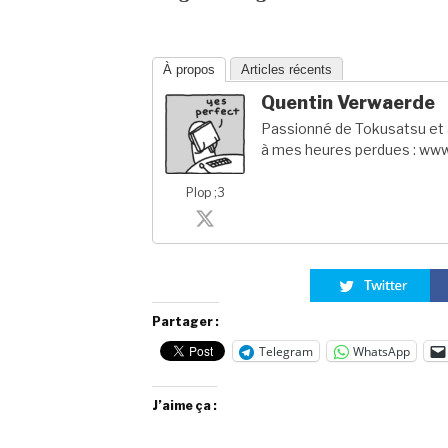
À propos
Articles récents
Quentin Verwaerde
Passionné de Tokusatsu et a
à mes heures perdues : www
Plop ;3
Partager :
Telegram
WhatsApp
J’aime ça :