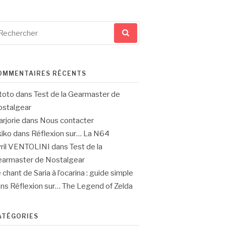
cherche
ur
OMMENTAIRES RÉCENTS
toto
dans
Test de la Gearmaster de
stalgear
rjorie
dans
Nous contacter
iko
dans
Réflexion sur… La N64
ril VENTOLINI
dans
Test de la
armaster de Nostalgear
 chant de Saria à l’ocarina : guide simple
ans
Réflexion sur… The Legend of Zelda
ATÉGORIES