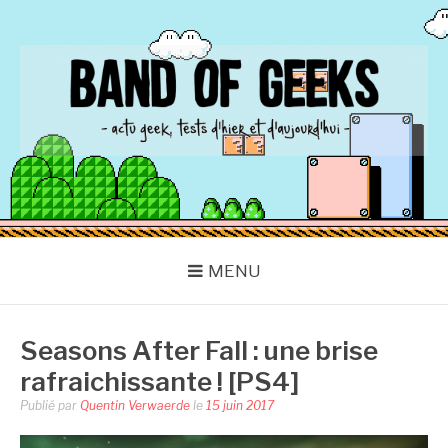
Aller
au
contenu
BAND OF GEEKS
Actu Geek d'hier et d'aujourd'hui
MENU
Seasons After Fall : une brise
rafraichissante ! [PS4]
Publié par
Quentin Verwaerde
le
15 juin 2017