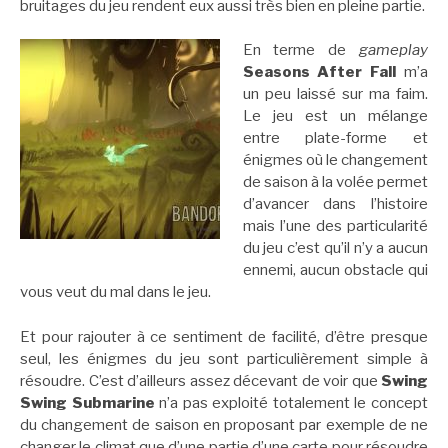
bruitages du jeu rendent eux aussi très bien en pleine partie.
En terme de
gameplay
Seasons After Fall
m’a
un peu laissé sur ma faim.
Le jeu est un mélange
entre plate-forme et
énigmes où le changement
de saison à la volée permet
d’avancer dans l’histoire
mais l’une des particularité
du jeu c’est qu’il n’y a aucun
ennemi, aucun obstacle qui
vous veut du mal dans le jeu.
Et pour rajouter à ce sentiment de facilité, d’être presque
seul, les énigmes du jeu sont particulièrement simple à
résoudre. C’est d’ailleurs assez décevant de voir que
Swing
Swing Submarine
n’a pas exploité totalement le concept
du changement de saison en proposant par exemple de ne
changer le climat que d’une partie d’une carte pour résoudre