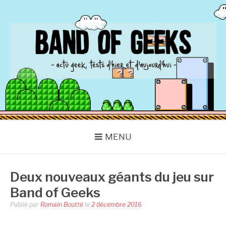
Aller
au
contenu
BAND OF GEEKS
Actu Geek d'hier et d'aujourd'hui
MENU
Deux nouveaux géants du jeu sur
Band of Geeks
Publié par
Romain Boutté
le
2 décembre 2016