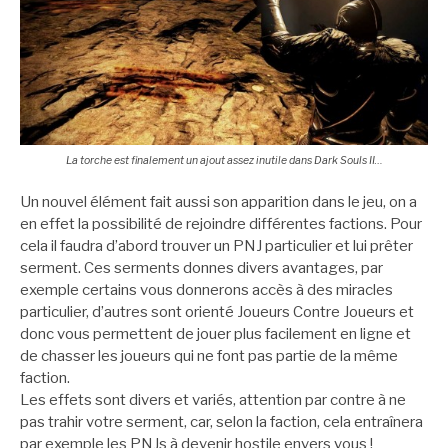
La torche est finalement un ajout assez inutile dans Dark Souls II…
Un nouvel élément fait aussi son apparition dans le jeu, on a
en effet la possibilité de rejoindre différentes factions. Pour
cela il faudra d’abord trouver un PNJ particulier et lui prêter
serment. Ces serments donnes divers avantages, par
exemple certains vous donnerons accès à des miracles
particulier, d’autres sont orienté Joueurs Contre Joueurs et
donc vous permettent de jouer plus facilement en ligne et
de chasser les joueurs qui ne font pas partie de la même
faction.
Les effets sont divers et variés, attention par contre à ne
pas trahir votre serment, car, selon la faction, cela entraînera
par exemple les PNJs à devenir hostile envers vous !