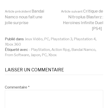
Lire
Bandai
Critique de
Article précédent
Article suivant
Namco nous fait une
Nitroplus Blasterz :
jolie surprise
Heroines Infinite Duel
la
[PS4]
Publié dans
Jeux Vidéo
,
PC
,
Playstation 3
,
Playstation 4
,
suite
Xbox 360
Étiqueté avec
- PlayStation
,
Action Rpg
,
Bandai Namco
,
From Software
,
Japon
,
PC
,
Xbox
LAISSER UN COMMENTAIRE
Commentaire
*