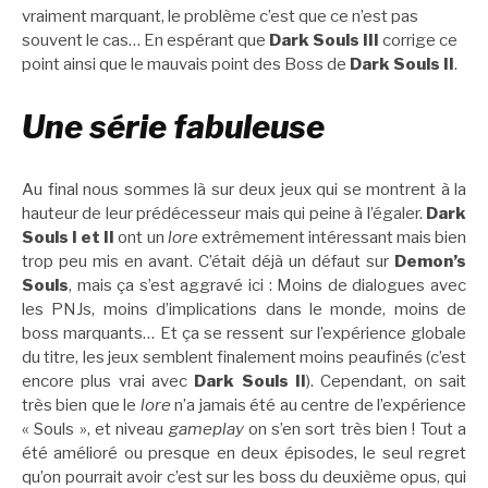
vraiment marquant, le problème c’est que ce n’est pas
souvent le cas… En espérant que
Dark Souls III
corrige ce
point ainsi que le mauvais point des Boss de
Dark Souls II
.
Une série fabuleuse
Au final nous sommes là sur deux jeux qui se montrent à la
hauteur de leur prédécesseur mais qui peine à l’égaler.
Dark
Souls I et II
ont un
lore
extrêmement intéressant mais bien
trop peu mis en avant. C’était déjà un défaut sur
Demon’s
Souls
, mais ça s’est aggravé ici : Moins de dialogues avec
les PNJs, moins d’implications dans le monde, moins de
boss marquants… Et ça se ressent sur l’expérience globale
du titre, les jeux semblent finalement moins peaufinés (c’est
encore plus vrai avec
Dark Souls II
). Cependant, on sait
très bien que le
lore
n’a jamais été au centre de l’expérience
« Souls », et niveau
gameplay
on s’en sort très bien ! Tout a
été amélioré ou presque en deux épisodes, le seul regret
qu’on pourrait avoir c’est sur les boss du deuxième opus, qui