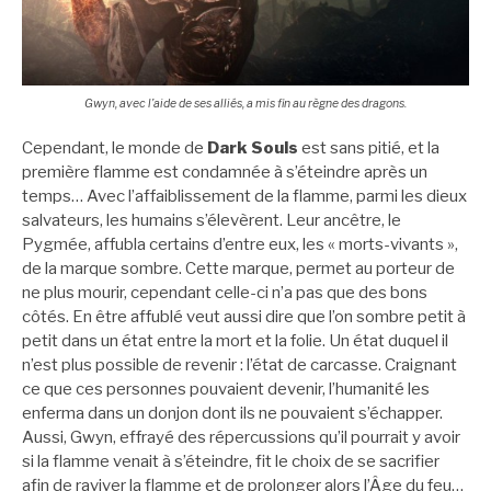
Gwyn, avec l’aide de ses alliés, a mis fin au règne des dragons.
Cependant, le monde de
Dark Souls
est sans pitié, et la
première flamme est condamnée à s’éteindre après un
temps… Avec l’affaiblissement de la flamme, parmi les dieux
salvateurs, les humains s’élevèrent. Leur ancêtre, le
Pygmée, affubla certains d’entre eux, les « morts-vivants »,
de la marque sombre. Cette marque, permet au porteur de
ne plus mourir, cependant celle-ci n’a pas que des bons
côtés. En être affublé veut aussi dire que l’on sombre petit à
petit dans un état entre la mort et la folie. Un état duquel il
n’est plus possible de revenir : l’état de carcasse. Craignant
ce que ces personnes pouvaient devenir, l’humanité les
enferma dans un donjon dont ils ne pouvaient s’échapper.
Aussi, Gwyn, effrayé des répercussions qu’il pourrait y avoir
si la flamme venait à s’éteindre, fit le choix de se sacrifier
afin de raviver la flamme et de prolonger alors l’Âge du feu…